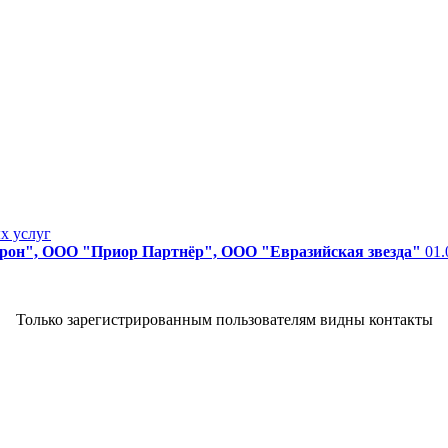
х услуг
н", ООО "Приор Партнёр", ООО "Евразийская звезда"
01.
Только зарегистрированным пользователям видны контакты