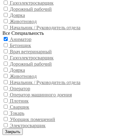
Газоэлектросварщик
Дорожный рабочий
Доярка
Животновод
Начальник / Руководитель отдела
Все Специальность
Аниматор
Бетонщик
Врач ветеринарный
Газоэлектросварщик
Дорожный рабочий
Доярка
Животновод
Начальник / Руководитель отдела
Оператор
Оператор машинного доения
Плотник
Сварщик
Токарь
Уборщик помещений
Электросварщик
Закрыть