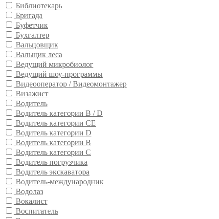
Библиотекарь
Бригада
Буфетчик
Бухгалтер
Вальцовщик
Вальщик леса
Ведущий микробиолог
Ведущий шоу-программы
Видеооператор / Видеомонтажер
Визажист
Водитель
Водитель категории B / D
Водитель категории CE
Водитель категории D
Водитель категории В
Водитель категории С
Водитель погрузчика
Водитель экскаватора
Водитель-международник
Водолаз
Вокалист
Воспитатель