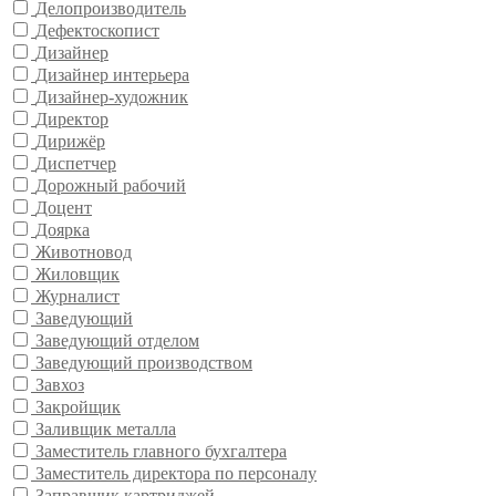
Делопроизводитель
Дефектоскопист
Дизайнер
Дизайнер интерьера
Дизайнер-художник
Директор
Дирижёр
Диспетчер
Дорожный рабочий
Доцент
Доярка
Животновод
Жиловщик
Журналист
Заведующий
Заведующий отделом
Заведующий производством
Завхоз
Закройщик
Заливщик металла
Заместитель главного бухгалтера
Заместитель директора по персоналу
Заправщик картриджей