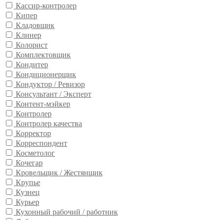
Кассир-контролер
Кипер
Кладовщик
Клинер
Колорист
Комплектовщик
Кондитер
Кондиционерщик
Кондуктор / Ревизор
Консультант / Эксперт
Контент-мэйкер
Контролер
Контролер качества
Корректор
Корреспондент
Косметолог
Кочегар
Кровельщик / Жестянщик
Крупье
Кузнец
Курьер
Кухонный рабочий / работник