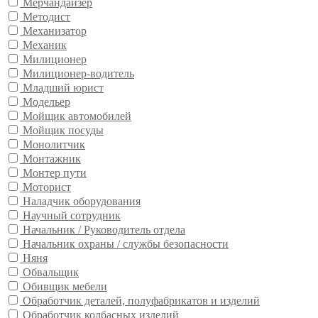
Мерчандайзер
Методист
Механизатор
Механик
Милиционер
Милиционер-водитель
Младший юрист
Модельер
Мойщик автомобилей
Мойщик посуды
Монолитчик
Монтажник
Монтер пути
Моторист
Наладчик оборудования
Научный сотрудник
Начальник / Руководитель отдела
Начальник охраны / службы безопасности
Няня
Обвальщик
Обивщик мебели
Обработчик деталей, полуфабрикатов и изделий
Обработчик колбасных изделий