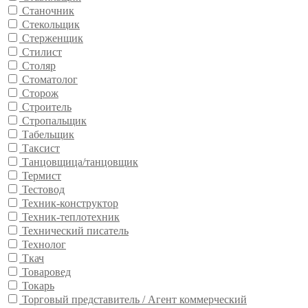
Станочник
Стекольщик
Стерженщик
Стилист
Столяр
Стоматолог
Сторож
Строитель
Стропальщик
Табельщик
Таксист
Танцовщица/танцовщик
Термист
Тестовод
Техник-конструктор
Техник-теплотехник
Технический писатель
Технолог
Ткач
Товаровед
Токарь
Торговый представитель / Агент коммерческий