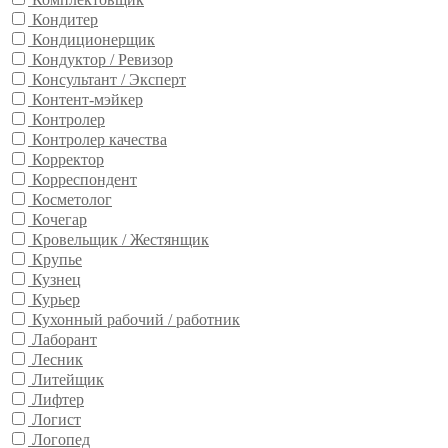
Кондитер
Кондиционерщик
Кондуктор / Ревизор
Консультант / Эксперт
Контент-мэйкер
Контролер
Контролер качества
Корректор
Корреспондент
Косметолог
Кочегар
Кровельщик / Жестянщик
Крупье
Кузнец
Курьер
Кухонный рабочий / работник
Лаборант
Лесник
Литейщик
Лифтер
Логист
Логопед