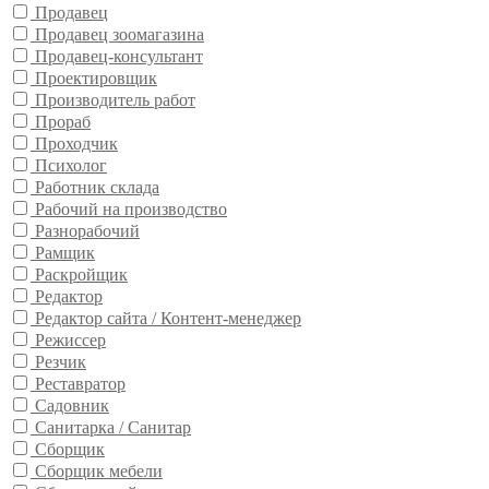
Продавец
Продавец зоомагазина
Продавец-консультант
Проектировщик
Производитель работ
Прораб
Проходчик
Психолог
Работник склада
Рабочий на производство
Разнорабочий
Рамщик
Раскройщик
Редактор
Редактор сайта / Контент-менеджер
Режиссер
Резчик
Реставратор
Садовник
Санитарка / Санитар
Сборщик
Сборщик мебели