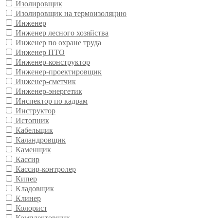
Изолировщик
Изолировщик на термоизоляцию
Инженер
Инженер лесного хозяйства
Инженер по охране труда
Инженер ПТО
Инженер-конструктор
Инженер-проектировщик
Инженер-сметчик
Инженер-энергетик
Инспектор по кадрам
Инструктор
Истопник
Кабельщик
Каландровщик
Каменщик
Кассир
Кассир-контролер
Кипер
Кладовщик
Клинер
Колорист
Комплектовщик