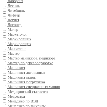
Лаборант
Лесник
Литейщик
Лифтер
Логист
Логопед
Маляр
Маркетолог
Маркировщик
Маркировщик
Массажист
Мастер
Мастер маникюра, педикюра
Мастер по деревообработке
Машинист
Машинист автовышки
Машинист крана
Машинист погрузчика
Машинист специальных машин
Медицинский статистик
Медсестра
Менеджер по ВЭД
Менеджер по закупкам