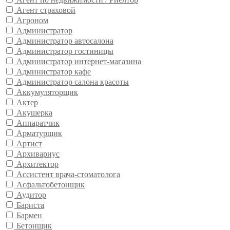
Агент страховой
Агроном
Администратор
Администратор автосалона
Администратор гостиницы
Администратор интернет-магазина
Администратор кафе
Администратор салона красоты
Аккумуляторщик
Актер
Акушерка
Аппаратчик
Арматурщик
Артист
Архивариус
Архитектор
Ассистент врача-стоматолога
Асфальтобетонщик
Аудитор
Бариста
Бармен
Бетонщик