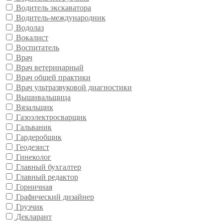
Водитель экскаватора
Водитель-международник
Водолаз
Вокалист
Воспитатель
Врач
Врач ветеринарный
Врач общей практики
Врач ультразвуковой диагностики
Вышивальщица
Вязальщик
Газоэлектросварщик
Гальваник
Гардеробщик
Геодезист
Гинеколог
Главный бухгалтер
Главный редактор
Горничная
Графический дизайнер
Грузчик
Декларант