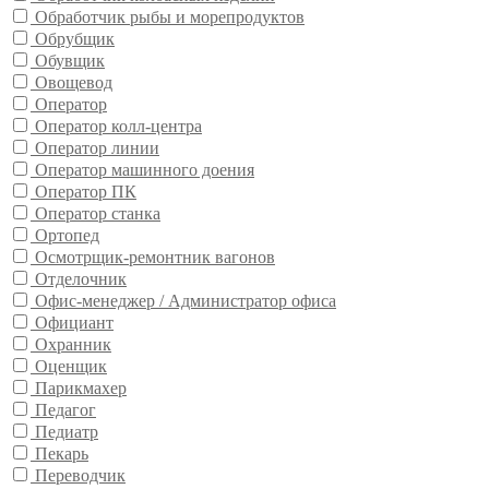
Обработчик рыбы и морепродуктов
Обрубщик
Обувщик
Овощевод
Оператор
Оператор колл-центра
Оператор линии
Оператор машинного доения
Оператор ПК
Оператор станка
Ортопед
Осмотрщик-ремонтник вагонов
Отделочник
Офис-менеджер / Администратор офиса
Официант
Охранник
Оценщик
Парикмахер
Педагог
Педиатр
Пекарь
Переводчик