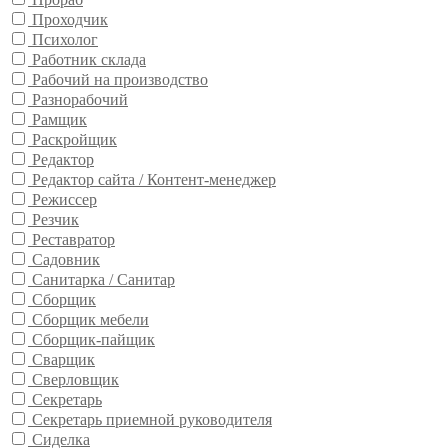
Проходчик
Психолог
Работник склада
Рабочий на производство
Разнорабочий
Рамщик
Раскройщик
Редактор
Редактор сайта / Контент-менеджер
Режиссер
Резчик
Реставратор
Садовник
Санитарка / Санитар
Сборщик
Сборщик мебели
Сборщик-пайщик
Сварщик
Сверловщик
Секретарь
Секретарь приемной руководителя
Сиделка