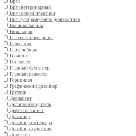
Врач
Врач ветеринарный
Врач общей практики
Врач ультразвуковой диагностики
Вышивальщица
Вязальщик
Газоэлектросварщик
Гальваник
Гардеробщик
Геодезист
Гинеколог
Главный бухгалтер
Главный редактор
Горничная
Графический дизайнер
Грузчик
Декларант
Делопроизводитель
Дефектоскопист
Дизайнер
Дизайнер интерьера
Дизайнер-художник
Директор