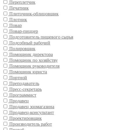
Переплетчик
Печатник
Плиточник-облицовщик
Плотник
Повар
Повар-пиццер
Подготовитель пищевого сырья
Подсобный рабочий
Полировщик
Помощник директора
Помощник по хозяйству
Помощник руководителя
Помощник юриста
Портной
Преподаватель
Пресс-секретарь
Программист
Продавец
Продавец зоомагазина
Продавец-консультант
Проектировщик
Производитель работ
Прораб