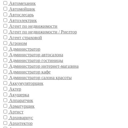
Автомеханик
Автомойщик
Автослесарь
Автоэлектрик
Агент по недвижимости
Агент по недвижимости / Риелтор
Агент страховой
Агроном
Администратор
Администратор автосалона
Администратор гостиницы
Администратор интернет-магазина
Администратор кафе
Администратор салона красоты
Аккумуляторщик
Актер
Акушерка
Аппаратчик
Арматурщик
Артист
Архивариус
Архитектор