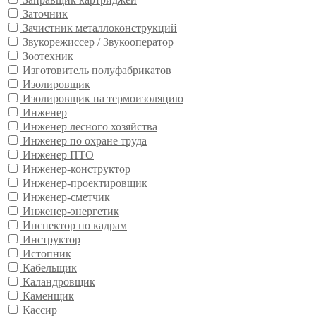
Заточник
Зачистник металлоконструкций
Звукорежиссер / Звукооператор
Зоотехник
Изготовитель полуфабрикатов
Изолировщик
Изолировщик на термоизоляцию
Инженер
Инженер лесного хозяйства
Инженер по охране труда
Инженер ПТО
Инженер-конструктор
Инженер-проектировщик
Инженер-сметчик
Инженер-энергетик
Инспектор по кадрам
Инструктор
Истопник
Кабельщик
Каландровщик
Каменщик
Кассир