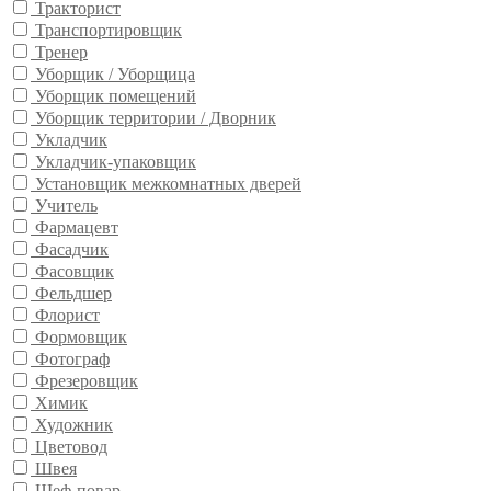
Тракторист
Транспортировщик
Тренер
Уборщик / Уборщица
Уборщик помещений
Уборщик территории / Дворник
Укладчик
Укладчик-упаковщик
Установщик межкомнатных дверей
Учитель
Фармацевт
Фасадчик
Фасовщик
Фельдшер
Флорист
Формовщик
Фотограф
Фрезеровщик
Химик
Художник
Цветовод
Швея
Шеф-повар