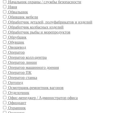
Начальник охраны / службы безопасности
Няня
Обвальщик
Обивщик мебели
Обработчик деталей, полуфабрикатов и изделий
Обработчик колбасных изделий
Обработчик рыбы и морепродуктов
Обрубщик
Обувщик
Овощевод
Оператор
Оператор колл-центра
Оператор линии
Оператор машинного доения
Оператор ПК
Оператор станка
Ортопед
Осмотрщик-ремонтник вагонов
Отделочник
Офис-менеджер / Администратор офиса
Официант
Охранник
Оценщик