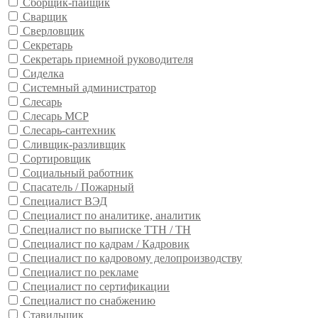
Сборщик-пайщик
Сварщик
Сверловщик
Секретарь
Секретарь приемной руководителя
Сиделка
Системный администратор
Слесарь
Слесарь МСР
Слесарь-сантехник
Сливщик-разливщик
Сортировщик
Социальный работник
Спасатель / Пожарный
Специалист ВЭД
Специалист по аналитике, аналитик
Специалист по выписке ТТН / ТН
Специалист по кадрам / Кадровик
Специалист по кадровому делопроизводству
Специалист по рекламе
Специалист по сертификации
Специалист по снабжению
Ставильщик