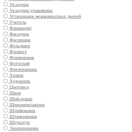
Укладчик
Укладчик-упаковщик
Установщик межкомнатных дверей
Учитель
Фармацевт
Фасадчик
Фасовщик
Фельдшер
Флорист
Формовщик
Фотограф
Фрезеровщик
Химик
Художник
Цветовод
Швея
Шеф-повар
Шиномонтажник
Шлифовщик
Штамповщик
Штукатур
Экипировщик