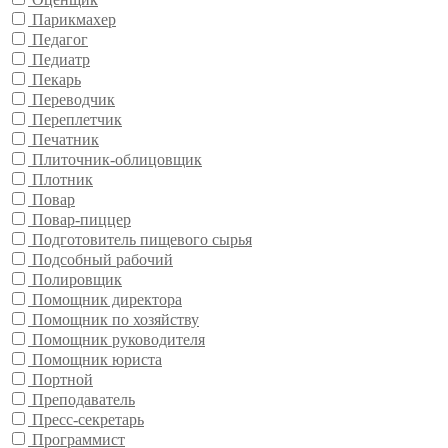
Парикмахер
Педагог
Педиатр
Пекарь
Переводчик
Переплетчик
Печатник
Плиточник-облицовщик
Плотник
Повар
Повар-пиццер
Подготовитель пищевого сырья
Подсобный рабочий
Полировщик
Помощник директора
Помощник по хозяйству
Помощник руководителя
Помощник юриста
Портной
Преподаватель
Пресс-секретарь
Программист