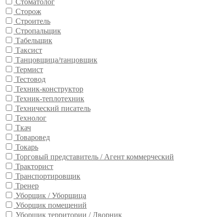
Стоматолог
Сторож
Строитель
Стропальщик
Табельщик
Таксист
Танцовщица/танцовщик
Термист
Тестовод
Техник-конструктор
Техник-теплотехник
Технический писатель
Технолог
Ткач
Товаровед
Токарь
Торговый представитель / Агент коммерческий
Тракторист
Транспортировщик
Тренер
Уборщик / Уборщица
Уборщик помещений
Уборщик территории / Дворник