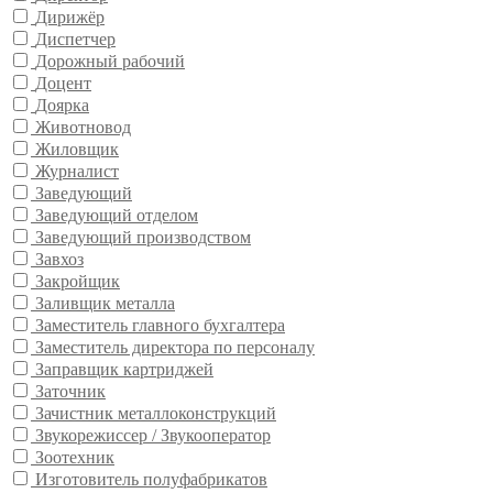
Дирижёр
Диспетчер
Дорожный рабочий
Доцент
Доярка
Животновод
Жиловщик
Журналист
Заведующий
Заведующий отделом
Заведующий производством
Завхоз
Закройщик
Заливщик металла
Заместитель главного бухгалтера
Заместитель директора по персоналу
Заправщик картриджей
Заточник
Зачистник металлоконструкций
Звукорежиссер / Звукооператор
Зоотехник
Изготовитель полуфабрикатов