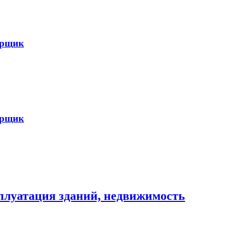
арщик
арщик
сплуатация зданий, недвижимость