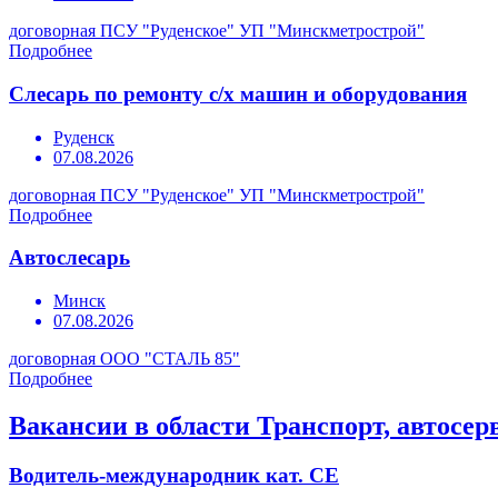
договорная
ПСУ "Руденское" УП "Минскметрострой"
Подробнее
Слесарь по ремонту с/х машин и оборудования
Руденск
07.08.2026
договорная
ПСУ "Руденское" УП "Минскметрострой"
Подробнее
Автослесарь
Минск
07.08.2026
договорная
ООО "СТАЛЬ 85"
Подробнее
Вакансии в области Транспорт, автосер
Водитель-международник кат. СЕ