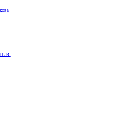
кова
П. В.