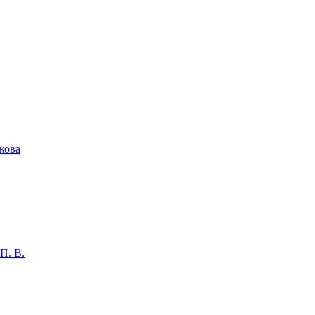
кова
П. В.