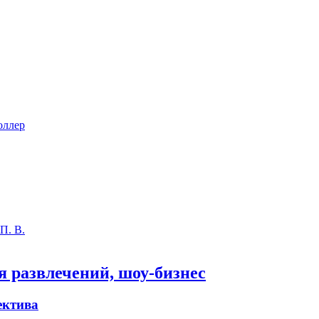
оллер
П. В.
я развлечений, шоу-бизнес
ектива