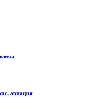
плекса
вис, авиация