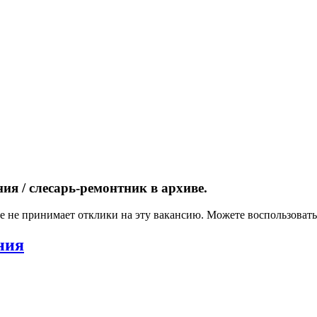
я / слесарь-ремонтник в архиве.
ше не принимает отклики на эту вакансию. Можете воспользова
ния