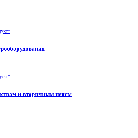
дукт"
трооборудования
дукт"
йствам и вторичным цепям