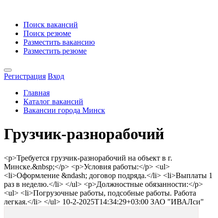
Поиск вакансий
Поиск резюме
Разместить вакансию
Разместить резюме
Регистрация
Вход
Главная
Каталог вакансий
Вакансии города Минск
Грузчик-разнорабочий
<p>Требуется грузчик-разнорабочий на объект в г.
Минске.&nbsp;</p> <p>Условия работы:</p> <ul>
<li>Оформление &ndash; договор подряда.</li> <li>Выплаты 1
раз в неделю.</li> </ul> <p>Должностные обязанности:</p>
<ul> <li>Погрузочные работы, подсобные работы. Работа
легкая.</li> </ul>
10-2-2025T14:34:29+03:00
ЗАО "ИВАЛси"