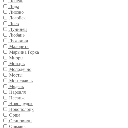
Лепель
Лида
Лиозно
Логойск
Лоев
Лунинец
Любань
Ляховичи
Малорита
Марьина Горка
Миоры
Мозырь
Молодечно
Мосты
Мстиславль
Мядель
Наровля
Несвиж
Новогрудок
Новополоцк
Орша
Осиповичи
Ошмяны