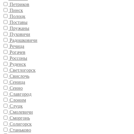
Петриков
Пинск
Полоцк
Поставы
Пружаны
Пуховичи
Радошковичи
Речица
Рогачев
Россоны
Руденск
Светлогорск
Свислочь
Сеница
Сенно
Славгород
Слоним
Слуцк
Смолевичи
Сморгонь
Солигорск
Станьково