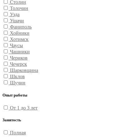
Столин
Толочин
Узда
Ушачи
Фаниполь
Хойники
Хотимск
Чаусы
Чашники
Чериков
Чечерск
Шарковщина
Шклов
Щучин
Опыт работы
От 1 до 3 лет
Занятость
Полная