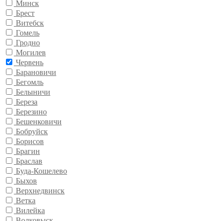
Минск
Брест
Витебск
Гомель
Гродно
Могилев
Червень
Барановичи
Бегомль
Белыничи
Береза
Березино
Бешенковичи
Бобруйск
Борисов
Брагин
Браслав
Буда-Кошелево
Быхов
Верхнедвинск
Ветка
Вилейка
Волковыск