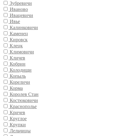
Зубревичи
Иваново
Ивацевичи
Ивье
Калинковичи
Каменец
Кировск
Клецк
Климовичи
Кличев
Кобрин
Колодищи
Копыль
Кореличи
Корма
Королев Стан
Костюковичи
Краснополье
Кричев
Круглое
Крупки
Лельчицы