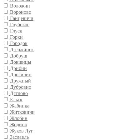
Воложин
Вороново
Ганцевичи
Глубокое
Глуск
Горки
Городок
Дзержинск
Добруш
Докшицы
Дрибин
Дрогичин
Дружный
Дубровно
Дятлово
Ельск
Жабинка
Житковичи
Жлобин
Жодино
Жуков Луг
Заславль