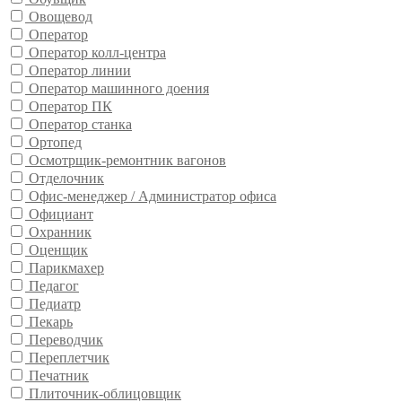
Овощевод
Оператор
Оператор колл-центра
Оператор линии
Оператор машинного доения
Оператор ПК
Оператор станка
Ортопед
Осмотрщик-ремонтник вагонов
Отделочник
Офис-менеджер / Администратор офиса
Официант
Охранник
Оценщик
Парикмахер
Педагог
Педиатр
Пекарь
Переводчик
Переплетчик
Печатник
Плиточник-облицовщик