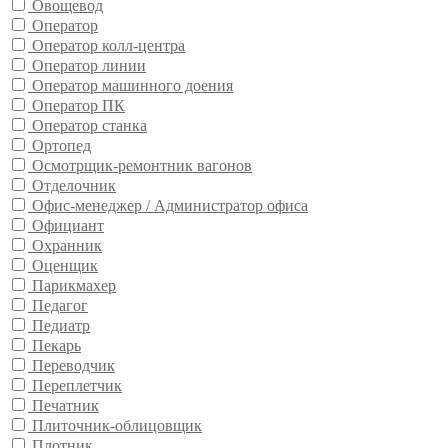
Овощевод
Оператор
Оператор колл-центра
Оператор линии
Оператор машинного доения
Оператор ПК
Оператор станка
Ортопед
Осмотрщик-ремонтник вагонов
Отделочник
Офис-менеджер / Администратор офиса
Официант
Охранник
Оценщик
Парикмахер
Педагог
Педиатр
Пекарь
Переводчик
Переплетчик
Печатник
Плиточник-облицовщик
Плотник