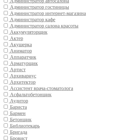
Администратор автосалона
Администратор гостиницы
Администратор интернет-магазина
Администратор кафе
Администратор салона красоты
Аккумуляторщик
Актер
Акушерка
Аниматор
Аппаратчик
Арматурщик
Артист
Архивариус
Архитектор
Ассистент врача-стоматолога
Асфальтобетонщик
Аудитор
Бариста
Бармен
Бетонщик
Библиотекарь
Бригада
Бровист