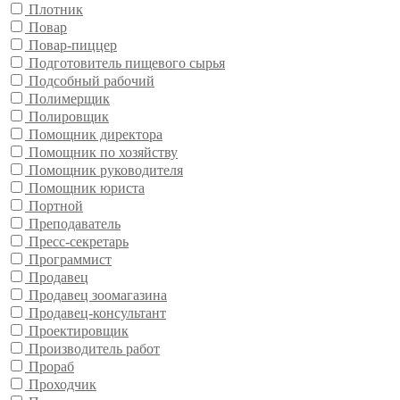
Плотник
Повар
Повар-пиццер
Подготовитель пищевого сырья
Подсобный рабочий
Полимерщик
Полировщик
Помощник директора
Помощник по хозяйству
Помощник руководителя
Помощник юриста
Портной
Преподаватель
Пресс-секретарь
Программист
Продавец
Продавец зоомагазина
Продавец-консультант
Проектировщик
Производитель работ
Прораб
Проходчик