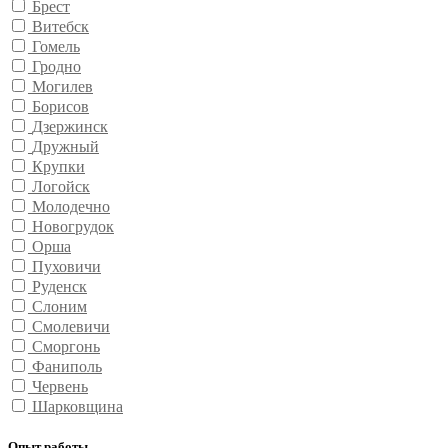
Брест
Витебск
Гомель
Гродно
Могилев
Борисов
Дзержинск
Дружный
Крупки
Логойск
Молодечно
Новогрудок
Орша
Пуховичи
Руденск
Слоним
Смолевичи
Сморгонь
Фаниполь
Червень
Шарковщина
Опыт работы