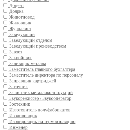
Доцент
Доярка
Животновод
Жиловщик
Журналист
Заведующий
Заведующий отделом
Заведующий производством
Завхоз
Закройщик
Заливщик металла
Заместитель главного бухгалтера
Заместитель директора по персоналу
Заправщик картриджей
Заточник
Зачистник металлоконструкций
Звукорежиссер / Звукооператор
Зоотехник
Изготовитель полуфабрикатов
Изолировщик
Изолировщик на термоизоляцию
Инженер