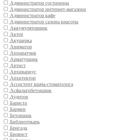
Администратор гостиницы
Администратор интернет-магазина
Администратор кафе
Администратор салона красоты
Аккумуляторщик
Актер
Акушерка
Аниматор
Аппаратчик
Арматурщик
Артист
Архивариус
Архитектор
Ассистент врача-стоматолога
Асфальтобетонщик
Аудитор
Бариста
Бармен
Бетонщик
Библиотекарь
Бригада
Бровист