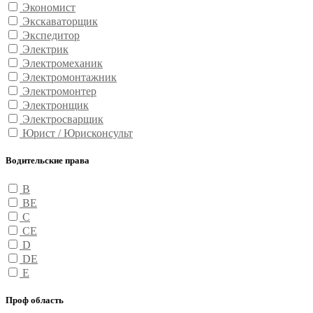
Экономист
Экскаваторщик
Экспедитор
Электрик
Электромеханик
Электромонтажник
Электромонтер
Электронщик
Электросварщик
Юрист / Юрисконсульт
Водительские права
B
BE
C
CE
D
DE
E
Проф область