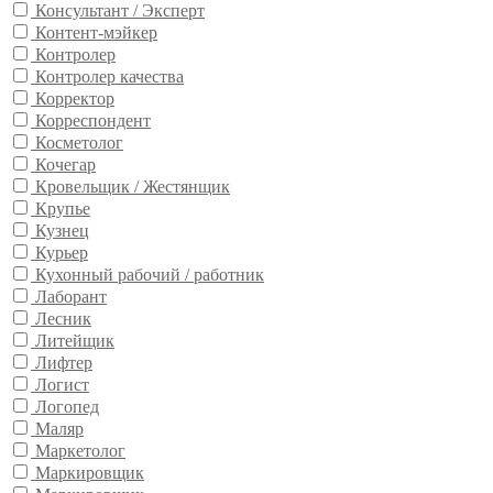
Консультант / Эксперт
Контент-мэйкер
Контролер
Контролер качества
Корректор
Корреспондент
Косметолог
Кочегар
Кровельщик / Жестянщик
Крупье
Кузнец
Курьер
Кухонный рабочий / работник
Лаборант
Лесник
Литейщик
Лифтер
Логист
Логопед
Маляр
Маркетолог
Маркировщик