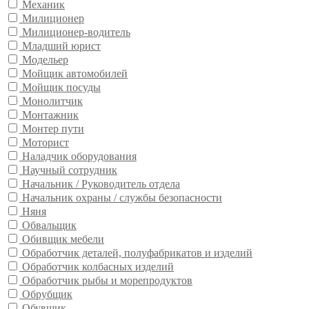
Механик
Милиционер
Милиционер-водитель
Младший юрист
Модельер
Мойщик автомобилей
Мойщик посуды
Монолитчик
Монтажник
Монтер пути
Моторист
Наладчик оборудования
Научный сотрудник
Начальник / Руководитель отдела
Начальник охраны / службы безопасности
Няня
Обвальщик
Обивщик мебели
Обработчик деталей, полуфабрикатов и изделий
Обработчик колбасных изделий
Обработчик рыбы и морепродуктов
Обрубщик
Обувщик