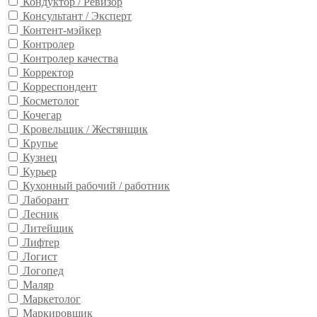
Кондуктор / Ревизор
Консультант / Эксперт
Контент-мэйкер
Контролер
Контролер качества
Корректор
Корреспондент
Косметолог
Кочегар
Кровельщик / Жестянщик
Крупье
Кузнец
Курьер
Кухонный рабочий / работник
Лаборант
Лесник
Литейщик
Лифтер
Логист
Логопед
Маляр
Маркетолог
Маркировщик