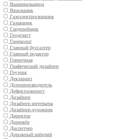
Вышивальщица
Вязальщик
Газоэлектросварщик
Гальваник
Гардеробщик
Геодезист
Гинеколог
Главный бухгалтер
Главный редактор
Горничная
Графический дизайнер
Грузчик
Декларант
Делопроизводитель
Дефектоскопист
Дизайнер
Дизайнер интерьера
Дизайнер-художник
Директор
Дирижёр
Диспетчер
Дорожный рабочий