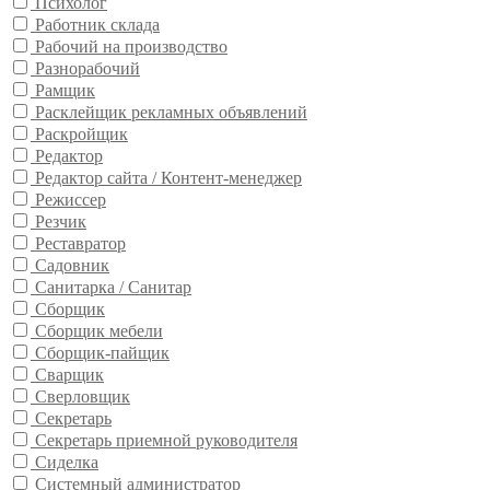
Психолог
Работник склада
Рабочий на производство
Разнорабочий
Рамщик
Расклейщик рекламных объявлений
Раскройщик
Редактор
Редактор сайта / Контент-менеджер
Режиссер
Резчик
Реставратор
Садовник
Санитарка / Санитар
Сборщик
Сборщик мебели
Сборщик-пайщик
Сварщик
Сверловщик
Секретарь
Секретарь приемной руководителя
Сиделка
Системный администратор