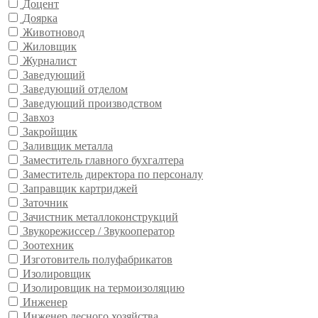
Доцент
Доярка
Животновод
Жиловщик
Журналист
Заведующий
Заведующий отделом
Заведующий производством
Завхоз
Закройщик
Заливщик металла
Заместитель главного бухгалтера
Заместитель директора по персоналу
Заправщик картриджей
Заточник
Зачистник металлоконструкций
Звукорежиссер / Звукооператор
Зоотехник
Изготовитель полуфабрикатов
Изолировщик
Изолировщик на термоизоляцию
Инженер
Инженер лесного хозяйства