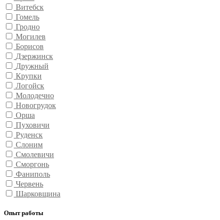
Витебск
Гомель
Гродно
Могилев
Борисов
Дзержинск
Дружный
Крупки
Логойск
Молодечно
Новогрудок
Орша
Пуховичи
Руденск
Слоним
Смолевичи
Сморгонь
Фаниполь
Червень
Шарковщина
Опыт работы