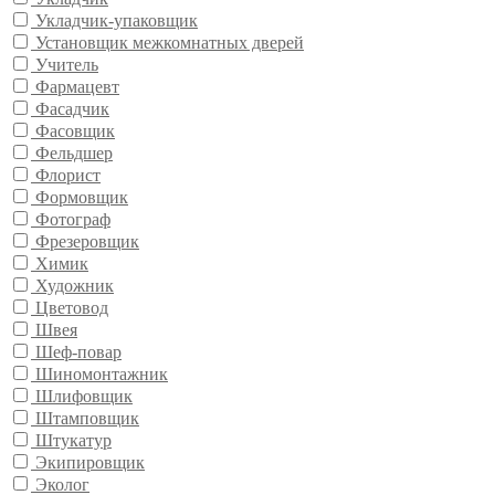
Укладчик-упаковщик
Установщик межкомнатных дверей
Учитель
Фармацевт
Фасадчик
Фасовщик
Фельдшер
Флорист
Формовщик
Фотограф
Фрезеровщик
Химик
Художник
Цветовод
Швея
Шеф-повар
Шиномонтажник
Шлифовщик
Штамповщик
Штукатур
Экипировщик
Эколог