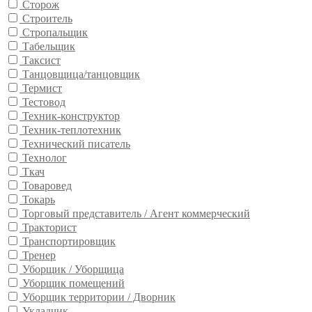
Сторож
Строитель
Стропальщик
Табельщик
Таксист
Танцовщица/танцовщик
Термист
Тестовод
Техник-конструктор
Техник-теплотехник
Технический писатель
Технолог
Ткач
Товаровед
Токарь
Торговый представитель / Агент коммерческий
Тракторист
Транспортировщик
Тренер
Уборщик / Уборщица
Уборщик помещений
Уборщик территории / Дворник
Укладчик