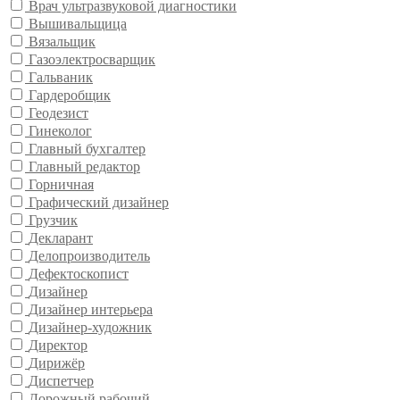
Врач ультразвуковой диагностики
Вышивальщица
Вязальщик
Газоэлектросварщик
Гальваник
Гардеробщик
Геодезист
Гинеколог
Главный бухгалтер
Главный редактор
Горничная
Графический дизайнер
Грузчик
Декларант
Делопроизводитель
Дефектоскопист
Дизайнер
Дизайнер интерьера
Дизайнер-художник
Директор
Дирижёр
Диспетчер
Дорожный рабочий