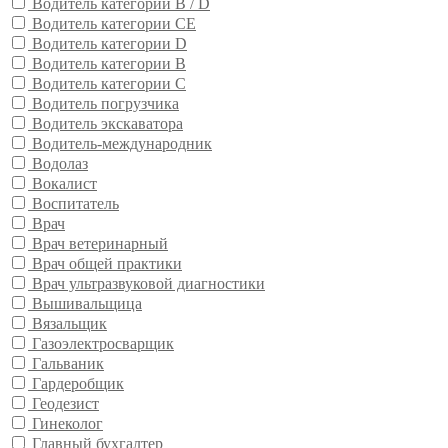
Водитель категории B / D
Водитель категории CE
Водитель категории D
Водитель категории В
Водитель категории С
Водитель погрузчика
Водитель экскаватора
Водитель-международник
Водолаз
Вокалист
Воспитатель
Врач
Врач ветеринарный
Врач общей практики
Врач ультразвуковой диагностики
Вышивальщица
Вязальщик
Газоэлектросварщик
Гальваник
Гардеробщик
Геодезист
Гинеколог
Главный бухгалтер