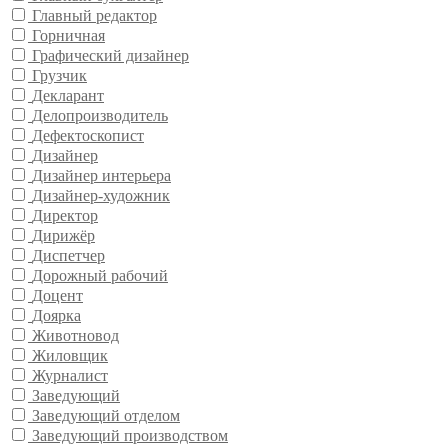
Главный редактор
Горничная
Графический дизайнер
Грузчик
Декларант
Делопроизводитель
Дефектоскопист
Дизайнер
Дизайнер интерьера
Дизайнер-художник
Директор
Дирижёр
Диспетчер
Дорожный рабочий
Доцент
Доярка
Животновод
Жиловщик
Журналист
Заведующий
Заведующий отделом
Заведующий производством