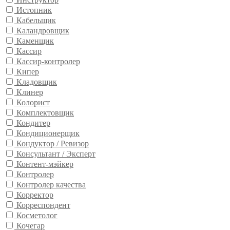
Истопник
Кабельщик
Каландровщик
Каменщик
Кассир
Кассир-контролер
Кипер
Кладовщик
Клинер
Колорист
Комплектовщик
Кондитер
Кондиционерщик
Кондуктор / Ревизор
Консультант / Эксперт
Контент-мэйкер
Контролер
Контролер качества
Корректор
Корреспондент
Косметолог
Кочегар