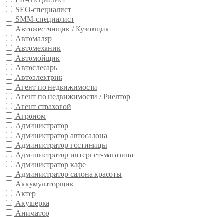
SEO-специалист
SMM-специалист
Автожестянщик / Кузовщик
Автомаляр
Автомеханик
Автомойщик
Автослесарь
Автоэлектрик
Агент по недвижимости
Агент по недвижимости / Риелтор
Агент страховой
Агроном
Администратор
Администратор автосалона
Администратор гостиницы
Администратор интернет-магазина
Администратор кафе
Администратор салона красоты
Аккумуляторщик
Актер
Акушерка
Аниматор