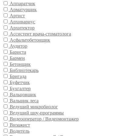
Аппаратчик
Арматурщик
Артист
Архивариус
Архитектор
Ассистент врача-стоматолога
Асфальтобетонщик
Аудитор
Бариста
Бармен
Бетонщик
Библиотекарь
Бригада
Буфетчик
Бухгалтер
Вальцовщик
Вальщик леса
Ведущий микробиолог
Ведущий шоу-программы
Видеооператор / Видеомонтажер
Визажист
Водитель