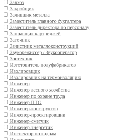
Завхоз
Закройщик
Заливщик металла
Заместитель главного бухгалтера
Заместитель директора по персоналу
Заправщик картриджей
Заточник
Зачистник металлоконструкций
Звукорежиссер / Звукооператор
Зоотехник
Изготовитель полуфабрикатов
Изолировщик
Изолировщик на термоизоляцию
Инженер
Инженер лесного хозяйства
Инженер по охране труда
Инженер ПТО
Инженер-конструктор
Инженер-проектировщик
Инженер-сметчик
Инженер-энергетик
Инспектор по кадрам
Инструктор