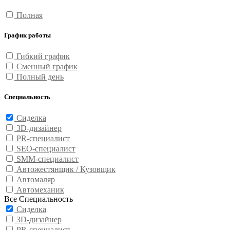
Полная
График работы
Гибкий график
Сменный график
Полный день
Специальность
Сиделка
3D-дизайнер
PR-специалист
SEO-специалист
SMM-специалист
Автожестянщик / Кузовщик
Автомаляр
Автомеханик
Все Специальность
Сиделка
3D-дизайнер
PR-специалист