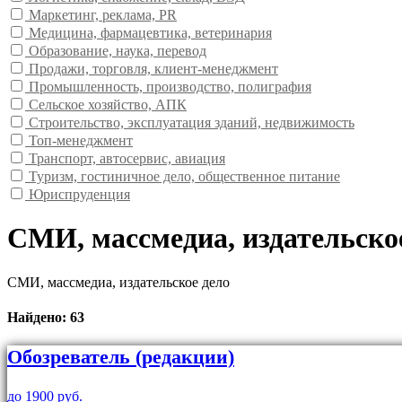
Маркетинг, реклама, PR
Медицина, фармацевтика, ветеринария
Образование, наука, перевод
Продажи, торговля, клиент-менеджмент
Промышленность, производство, полиграфия
Сельское хозяйство, АПК
Строительство, эксплуатация зданий, недвижимость
Топ-менеджмент
Транспорт, автосервис, авиация
Туризм, гостиничное дело, общественное питание
Юриспруденция
СМИ, массмедиа, издательско
СМИ, массмедиа, издательское дело
Найдено: 63
Обозреватель (редакции)
до 1900 руб.