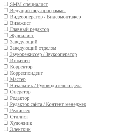
SMM-специалист
Ведущий шоу-программы
Видеооператор / Видеомонтажер
Визажист
Главный редактор
Журналист
Заведующий
Заведующий отделом
Звукорежиссер / Звукооператор
Инженер
Корректор
Корреспондент
Мастер
Начальник / Руководитель отдела
Оператор
Редактор
Редактор сайта / Контент-менеджер
Режиссер
Стилист
Художник
Электрик