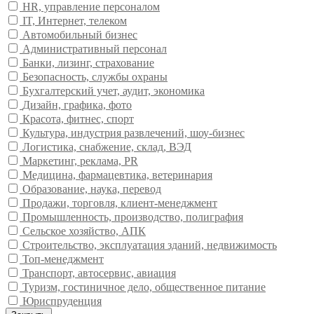
HR, управление персоналом
IT, Интернет, телеком
Автомобильный бизнес
Административный персонал
Банки, лизинг, страхование
Безопасность, службы охраны
Бухгалтерский учет, аудит, экономика
Дизайн, графика, фото
Красота, фитнес, спорт
Культура, индустрия развлечений, шоу-бизнес
Логистика, снабжение, склад, ВЭД
Маркетинг, реклама, PR
Медицина, фармацевтика, ветеринария
Образование, наука, перевод
Продажи, торговля, клиент-менеджмент
Промышленность, производство, полиграфия
Сельское хозяйство, АПК
Строительство, эксплуатация зданий, недвижимость
Топ-менеджмент
Транспорт, автосервис, авиация
Туризм, гостиничное дело, общественное питание
Юриспруденция