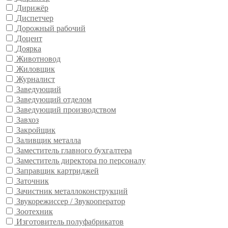
Дирижёр
Диспетчер
Дорожный рабочий
Доцент
Доярка
Животновод
Жиловщик
Журналист
Заведующий
Заведующий отделом
Заведующий производством
Завхоз
Закройщик
Заливщик металла
Заместитель главного бухгалтера
Заместитель директора по персоналу
Заправщик картриджей
Заточник
Зачистник металлоконструкций
Звукорежиссер / Звукооператор
Зоотехник
Изготовитель полуфабрикатов