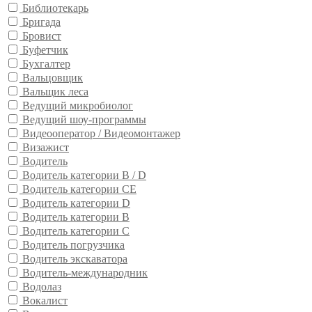
Библиотекарь
Бригада
Бровист
Буфетчик
Бухгалтер
Вальцовщик
Вальщик леса
Ведущий микробиолог
Ведущий шоу-программы
Видеооператор / Видеомонтажер
Визажист
Водитель
Водитель категории B / D
Водитель категории CE
Водитель категории D
Водитель категории В
Водитель категории С
Водитель погрузчика
Водитель экскаватора
Водитель-международник
Водолаз
Вокалист