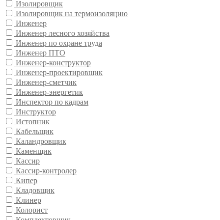
Изолировщик
Изолировщик на термоизоляцию
Инженер
Инженер лесного хозяйства
Инженер по охране труда
Инженер ПТО
Инженер-конструктор
Инженер-проектировщик
Инженер-сметчик
Инженер-энергетик
Инспектор по кадрам
Инструктор
Истопник
Кабельщик
Каландровщик
Каменщик
Кассир
Кассир-контролер
Кипер
Кладовщик
Клинер
Колорист
Комплектовщик