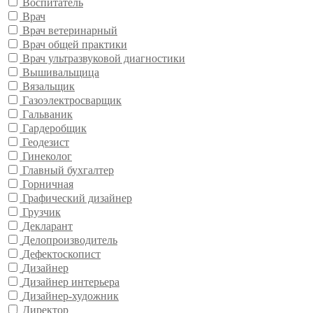
Воспитатель
Врач
Врач ветеринарный
Врач общей практики
Врач ультразвуковой диагностики
Вышивальщица
Вязальщик
Газоэлектросварщик
Гальваник
Гардеробщик
Геодезист
Гинеколог
Главный бухгалтер
Горничная
Графический дизайнер
Грузчик
Декларант
Делопроизводитель
Дефектоскопист
Дизайнер
Дизайнер интерьера
Дизайнер-художник
Директор