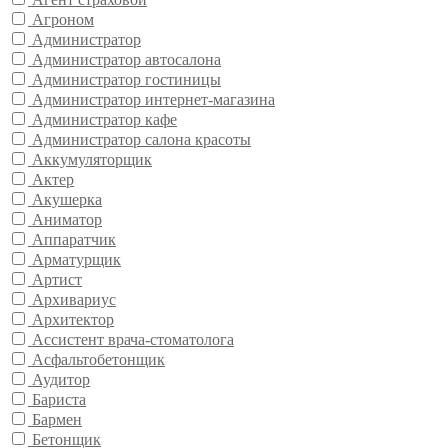
Агроном
Администратор
Администратор автосалона
Администратор гостиницы
Администратор интернет-магазина
Администратор кафе
Администратор салона красоты
Аккумуляторщик
Актер
Акушерка
Аниматор
Аппаратчик
Арматурщик
Артист
Архивариус
Архитектор
Ассистент врача-стоматолога
Асфальтобетонщик
Аудитор
Бариста
Бармен
Бетонщик