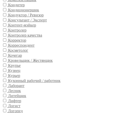
Кондитер
Кондиционерщик
Кондуктор / Ревизор
Консультант / Эксперт
Контент-мэйкер
Контролер
Контролер качества
Корректор
Корреспондент
Косметолог
Кочегар
Кровельщик / Жестянщик
Крупье
Кузнец
Курьер
Кухонный рабочий / работник
Лаборант
Лесник
Литейщик
Лифтер
Логист
Логопед