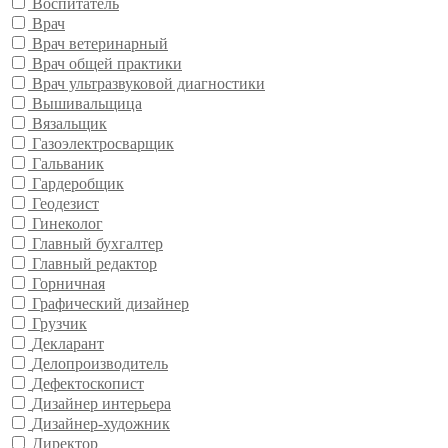
Воспитатель
Врач
Врач ветеринарный
Врач общей практики
Врач ультразвуковой диагностики
Вышивальщица
Вязальщик
Газоэлектросварщик
Гальваник
Гардеробщик
Геодезист
Гинеколог
Главный бухгалтер
Главный редактор
Горничная
Графический дизайнер
Грузчик
Декларант
Делопроизводитель
Дефектоскопист
Дизайнер интерьера
Дизайнер-художник
Директор