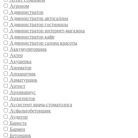
Агроном
Администратор
Администратор автосалона
Администратор гостиницы
Администратор интернет-магазина
Администратор кафе
Администратор салона красоты
Аккумуляторщик
Актер
Акушерка
Аниматор
Аппаратчик
Арматурщик
Артист
Архивариус
Архитектор
Ассистент врача-стоматолога
Асфальтобетонщик
Аудитор
Бариста
Бармен
Бетонщик