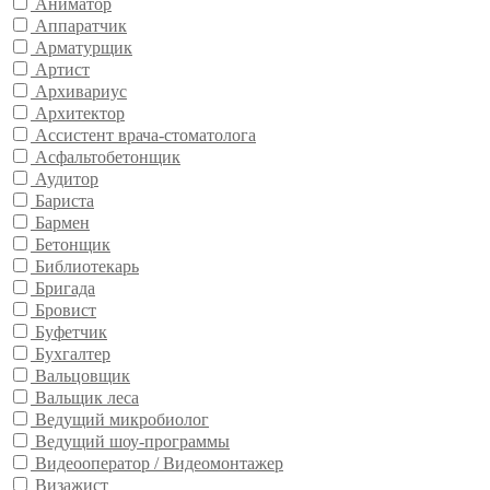
Аниматор
Аппаратчик
Арматурщик
Артист
Архивариус
Архитектор
Ассистент врача-стоматолога
Асфальтобетонщик
Аудитор
Бариста
Бармен
Бетонщик
Библиотекарь
Бригада
Бровист
Буфетчик
Бухгалтер
Вальцовщик
Вальщик леса
Ведущий микробиолог
Ведущий шоу-программы
Видеооператор / Видеомонтажер
Визажист