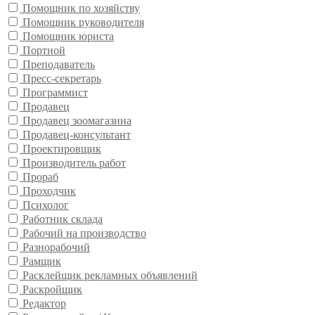
Помощник по хозяйству
Помощник руководителя
Помощник юриста
Портной
Преподаватель
Пресс-секретарь
Программист
Продавец
Продавец зоомагазина
Продавец-консультант
Проектировщик
Производитель работ
Прораб
Проходчик
Психолог
Работник склада
Рабочий на производство
Разнорабочий
Рамщик
Расклейщик рекламных объявлений
Раскройщик
Редактор