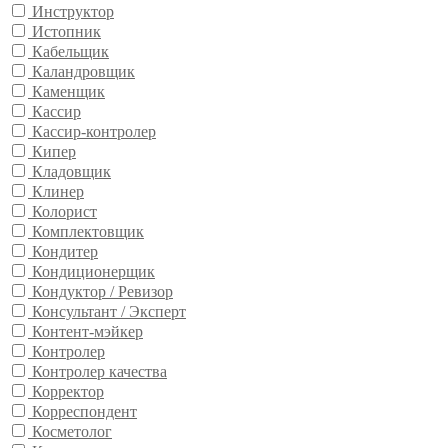
Инструктор
Истопник
Кабельщик
Каландровщик
Каменщик
Кассир
Кассир-контролер
Кипер
Кладовщик
Клинер
Колорист
Комплектовщик
Кондитер
Кондиционерщик
Кондуктор / Ревизор
Консультант / Эксперт
Контент-мэйкер
Контролер
Контролер качества
Корректор
Корреспондент
Косметолог