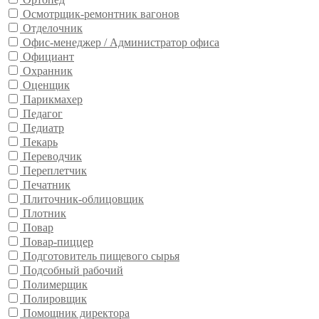
Осмотрщик-ремонтник вагонов
Отделочник
Офис-менеджер / Администратор офиса
Официант
Охранник
Оценщик
Парикмахер
Педагог
Педиатр
Пекарь
Переводчик
Переплетчик
Печатник
Плиточник-облицовщик
Плотник
Повар
Повар-пиццер
Подготовитель пищевого сырья
Подсобный рабочий
Полимерщик
Полировщик
Помощник директора