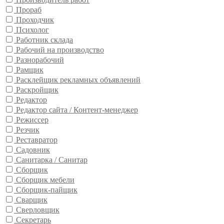
Прораб
Проходчик
Психолог
Работник склада
Рабочий на производство
Разнорабочий
Рамщик
Расклейщик рекламных объявлений
Раскройщик
Редактор
Редактор сайта / Контент-менеджер
Режиссер
Резчик
Реставратор
Садовник
Санитарка / Санитар
Сборщик
Сборщик мебели
Сборщик-пайщик
Сварщик
Сверловщик
Секретарь