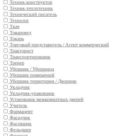
Техник-конструктор
Техник-теплотехник
Технический писатель
Технолог
Ткач
Товаровед
Токарь
Торговый представитель / Агент коммерческий
Тракторист
Транспортировщик
Тренер
Уборщик / Уборщица
Уборщик помещений
Уборщик территории / Дворник
Укладчик
Укладчик-упаковщик
Установщик межкомнатных дверей
Учитель
Фармацевт
Фасадчик
Фасовщик
Фельдшер
Флорист