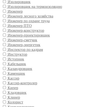
Изолировщик
Изолировщик на термоизоляцию
Инженер
Инженер лесного хозяйства
Инженер по охране труда
Инженер ПТО
Инженер-конструктор
Инженер-проектировщик
Инженер-сметчик
Инженер-энергетик
Инспектор по кадрам
Инструктор
Истопник
Кабельщик
Каландровщик
Каменщик
Кассир
Кассир-контролер
Кипер
Кладовщик
Клинер
Колорист
Комплектовщик