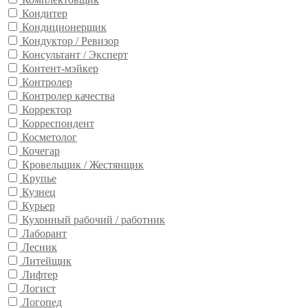
Кондитер
Кондиционерщик
Кондуктор / Ревизор
Консультант / Эксперт
Контент-мэйкер
Контролер
Контролер качества
Корректор
Корреспондент
Косметолог
Кочегар
Кровельщик / Жестянщик
Крупье
Кузнец
Курьер
Кухонный рабочий / работник
Лаборант
Лесник
Литейщик
Лифтер
Логист
Логопед