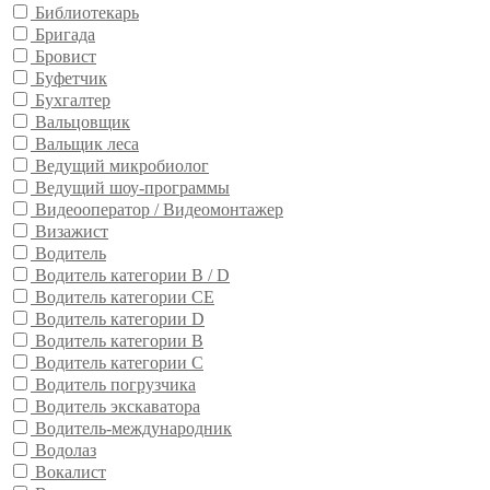
Библиотекарь
Бригада
Бровист
Буфетчик
Бухгалтер
Вальцовщик
Вальщик леса
Ведущий микробиолог
Ведущий шоу-программы
Видеооператор / Видеомонтажер
Визажист
Водитель
Водитель категории B / D
Водитель категории CE
Водитель категории D
Водитель категории В
Водитель категории С
Водитель погрузчика
Водитель экскаватора
Водитель-международник
Водолаз
Вокалист