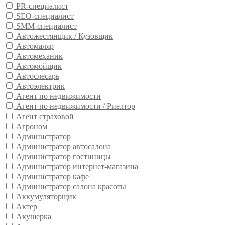
PR-специалист
SEO-специалист
SMM-специалист
Автожестянщик / Кузовщик
Автомаляр
Автомеханик
Автомойщик
Автослесарь
Автоэлектрик
Агент по недвижимости
Агент по недвижимости / Риелтор
Агент страховой
Агроном
Администратор
Администратор автосалона
Администратор гостиницы
Администратор интернет-магазина
Администратор кафе
Администратор салона красоты
Аккумуляторщик
Актер
Акушерка