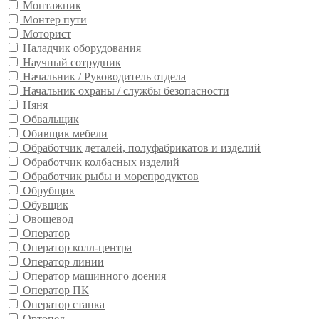
Монтажник
Монтер пути
Моторист
Наладчик оборудования
Научный сотрудник
Начальник / Руководитель отдела
Начальник охраны / службы безопасности
Няня
Обвальщик
Обивщик мебели
Обработчик деталей, полуфабрикатов и изделий
Обработчик колбасных изделий
Обработчик рыбы и морепродуктов
Обрубщик
Обувщик
Овощевод
Оператор
Оператор колл-центра
Оператор линии
Оператор машинного доения
Оператор ПК
Оператор станка
Ортопед