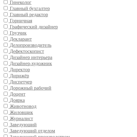
Гинеколог
Главный бухгалтер
Главный редактор
Горничная
Графический дизайнер
Грузчик
Декларант
Делопроизводитель
Дефектоскопист
Дизайнер интерьера
Дизайнер-художник
Директор
Дирижёр
Диспетчер
Дорожный рабочий
Доцент
Доярка
Животновод
Жиловщик
Журналист
Заведующий
Заведующий отделом
Заведующий производством