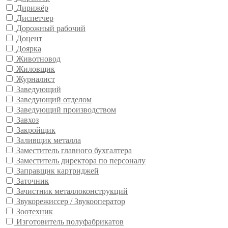
Дирижёр
Диспетчер
Дорожный рабочий
Доцент
Доярка
Животновод
Жиловщик
Журналист
Заведующий
Заведующий отделом
Заведующий производством
Завхоз
Закройщик
Заливщик металла
Заместитель главного бухгалтера
Заместитель директора по персоналу
Заправщик картриджей
Заточник
Зачистник металлоконструкций
Звукорежиссер / Звукооператор
Зоотехник
Изготовитель полуфабрикатов