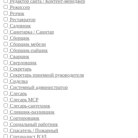
Редактор сайта / Контент-менеджер
Режиссер
Резчик
Реставратор
Садовник
Санитарка / Санитар
Сборщик
Сборщик мебели
Сборщик-пайщик
Сварщик
Сверловщик
Секретарь
Секретарь приемной руководителя
Сиделка
Системный администратор
Слесарь
Слесарь МСР
Слесарь-сантехник
Сливщик-разливщик
Сортировщик
Социальный работник
Спасатель / Пожарный
Специалист ВЭД