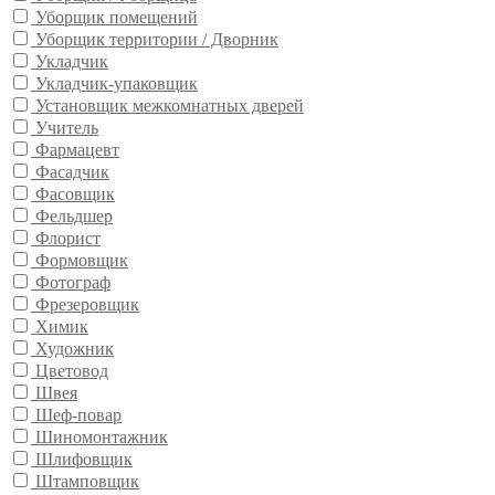
Уборщик помещений
Уборщик территории / Дворник
Укладчик
Укладчик-упаковщик
Установщик межкомнатных дверей
Учитель
Фармацевт
Фасадчик
Фасовщик
Фельдшер
Флорист
Формовщик
Фотограф
Фрезеровщик
Химик
Художник
Цветовод
Швея
Шеф-повар
Шиномонтажник
Шлифовщик
Штамповщик