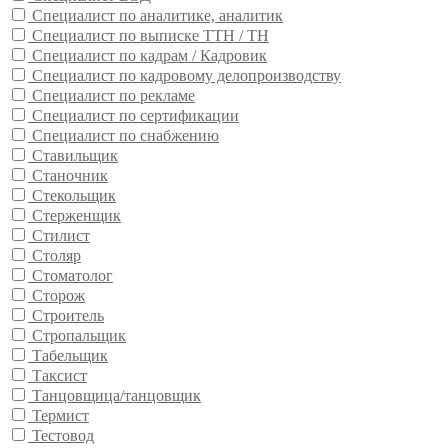
Специалист по аналитике, аналитик
Специалист по выписке ТТН / ТН
Специалист по кадрам / Кадровик
Специалист по кадровому делопроизводству
Специалист по рекламе
Специалист по сертификации
Специалист по снабжению
Ставильщик
Станочник
Стекольщик
Стерженщик
Стилист
Столяр
Стоматолог
Сторож
Строитель
Стропальщик
Табельщик
Таксист
Танцовщица/танцовщик
Термист
Тестовод