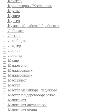
Кочегар
Кровельщик / Жестянщик
Крупье
Кузнец
Курьер
Кухонный рабочий / работник
Лаборант
Лесник
Литейщик
Лифтер
Логист
Логопед
Маляр
Маркетолог
Маркировщик
Маркировщик
Массажист
Мастер
Мастер маникюра, педикюра
Мастер по деревообработке
Машинист
Машинист автовышки
Машинист крана