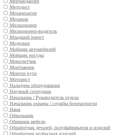
Мерчандайзер
Методист
Механизатор
Механик
Милиционер
Милиционер-водитель
Младший юрист
Модельер
Мойщик автомобилей
Мойщик посуды
Монолитчик
Монтажник
Монтер пути
Моторист
Наладчик оборудования
Научный сотрудник
Начальник / Руководитель отдела
Начальник охраны / службы безопасности
Няня
Обвальщик
Обивщик мебели
Обработчик деталей, полуфабрикатов и изделий
Обработчик колбасных изделий