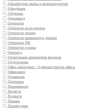
Обработчик рыбы и морепродуктов
Обрубщик
Обувщик
Овощевод
Оператор
Оператор колл-центра
Оператор линии
Оператор машинного доения
Оператор ПК
Оператор станка
Ортопед
Осмотрщик-ремонтник вагонов
Отделочник
Офис-менеджер / Администратор офиса
Официант
Охранник
Оценщик
Парикмахер
Педагог
Педиатр
Пекарь
Переводчик