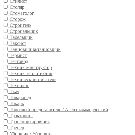
Стилист
Столяр
Стоматолог
Сторож
Строитель
Стропальщик
Табельщик
Таксист
Танцовщица/танцовщик
Термист
Тестовод
Техник-конструктор
Техник-теплотехник
Технический писатель
Технолог
Ткач
Товаровед
Токарь
Торговый представитель / Агент коммерческий
Тракторист
Транспортировщик
Тренер
Уборщик / Уборщица