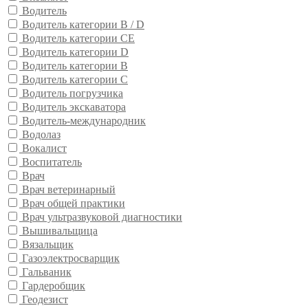
Водитель
Водитель категории B / D
Водитель категории CE
Водитель категории D
Водитель категории В
Водитель категории С
Водитель погрузчика
Водитель экскаватора
Водитель-международник
Водолаз
Вокалист
Воспитатель
Врач
Врач ветеринарный
Врач общей практики
Врач ультразвуковой диагностики
Вышивальщица
Вязальщик
Газоэлектросварщик
Гальваник
Гардеробщик
Геодезист