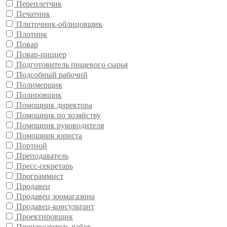
Переплетчик
Печатник
Плиточник-облицовщик
Плотник
Повар
Повар-пиццер
Подготовитель пищевого сырья
Подсобный рабочий
Полимерщик
Полировщик
Помощник директора
Помощник по хозяйству
Помощник руководителя
Помощник юриста
Портной
Преподаватель
Пресс-секретарь
Программист
Продавец
Продавец зоомагазина
Продавец-консультант
Проектировщик
Производитель работ