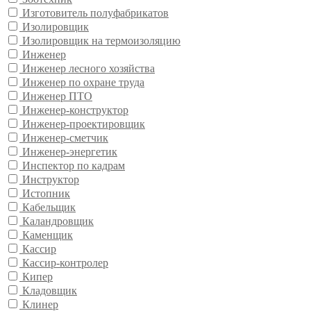
Изготовитель полуфабрикатов
Изолировщик
Изолировщик на термоизоляцию
Инженер
Инженер лесного хозяйства
Инженер по охране труда
Инженер ПТО
Инженер-конструктор
Инженер-проектировщик
Инженер-сметчик
Инженер-энергетик
Инспектор по кадрам
Инструктор
Истопник
Кабельщик
Каландровщик
Каменщик
Кассир
Кассир-контролер
Кипер
Кладовщик
Клинер