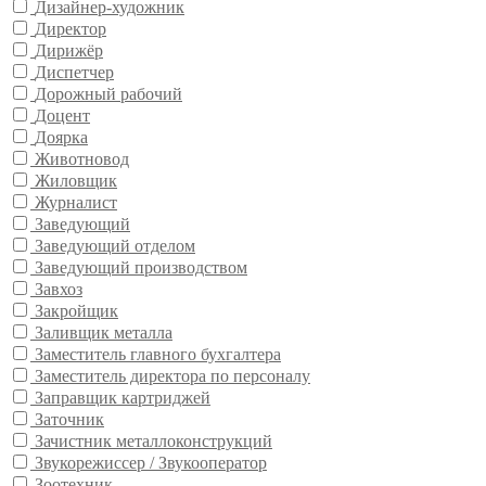
Дизайнер-художник
Директор
Дирижёр
Диспетчер
Дорожный рабочий
Доцент
Доярка
Животновод
Жиловщик
Журналист
Заведующий
Заведующий отделом
Заведующий производством
Завхоз
Закройщик
Заливщик металла
Заместитель главного бухгалтера
Заместитель директора по персоналу
Заправщик картриджей
Заточник
Зачистник металлоконструкций
Звукорежиссер / Звукооператор
Зоотехник