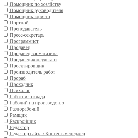
Помощник по хозяйству
Помощник руководителя
Помощник юриста
Портной
Преподаватель
Пресс-секретарь
Программист
Продавец
Продавец зоомагазина
Продавец-консультант
Проектировщик
Производитель работ
Прораб
Проходчик
Психолог
Работник склада
Рабочий на производство
Разнорабочий
Рамщик
Раскройщик
Редактор
Редактор сайта / Контент-менеджер