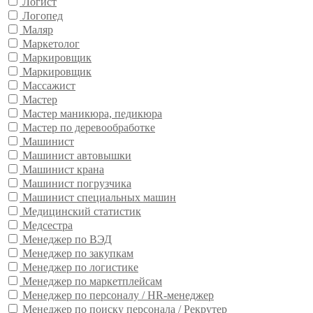
Логист
Логопед
Маляр
Маркетолог
Маркировщик
Маркировщик
Массажист
Мастер
Мастер маникюра, педикюра
Мастер по деревообработке
Машинист
Машинист автовышки
Машинист крана
Машинист погрузчика
Машинист специальных машин
Медицинский статистик
Медсестра
Менеджер по ВЭД
Менеджер по закупкам
Менеджер по логистике
Менеджер по маркетплейсам
Менеджер по персоналу / HR-менеджер
Менеджер по поиску персонала / Рекрутер