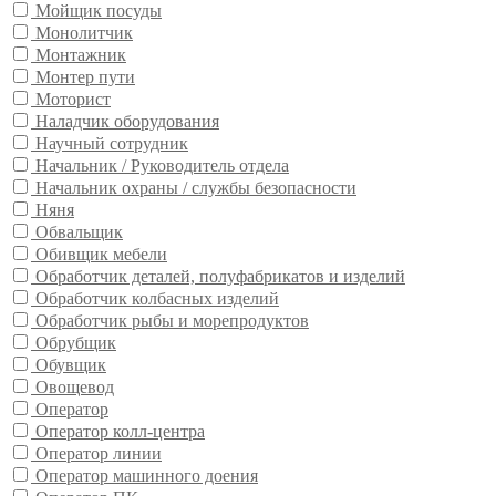
Мойщик посуды
Монолитчик
Монтажник
Монтер пути
Моторист
Наладчик оборудования
Научный сотрудник
Начальник / Руководитель отдела
Начальник охраны / службы безопасности
Няня
Обвальщик
Обивщик мебели
Обработчик деталей, полуфабрикатов и изделий
Обработчик колбасных изделий
Обработчик рыбы и морепродуктов
Обрубщик
Обувщик
Овощевод
Оператор
Оператор колл-центра
Оператор линии
Оператор машинного доения