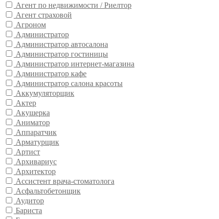
Агент по недвижимости / Риелтор
Агент страховой
Агроном
Администратор
Администратор автосалона
Администратор гостиницы
Администратор интернет-магазина
Администратор кафе
Администратор салона красоты
Аккумуляторщик
Актер
Акушерка
Аниматор
Аппаратчик
Арматурщик
Артист
Архивариус
Архитектор
Ассистент врача-стоматолога
Асфальтобетонщик
Аудитор
Бариста