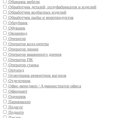
Обивщик мебели
Обработчик деталей, полуфабрикатов и изделий
Обработчик колбасных изделий
Обработчик рыбы и морепродуктов
Обрубщик
Обувщик
Овощевод
Оператор
Оператор колл-центра
Оператор линии
Оператор машинного доения
Оператор ПК
Оператор станка
Ортопед
Осмотрщик-ремонтник вагонов
Отделочник
Офис-менеджер / Администратор офиса
Официант
Оценщик
Парикмахер
Педагог
Педиатр
Пекарь