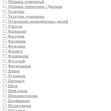
Уборщик помещений
Уборщик территории / Дворник
Укладчик
Укладчик-упаковщик
Установщик межкомнатных дверей
Учитель
Фармацевт
Фасадчик
Фасовщик
Фельдшер
Флорист
Формовщик
Фотограф
Фрезеровщик
Химик
Художник
Цветовод
Швея
Шеф-повар
Шиномонтажник
Шлифовщик
Штамповщик
Штукатур