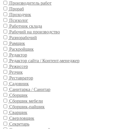
Производитель работ
Прораб
Проходчик
Психолог
Работник склада
Рабочий на производство
Разнорабочий
Рамщик
Раскройщик
Редактор
Редактор сайта / Контент-менеджер
Режиссер
Резчик
Реставратор
Садовник
Санитарка / Санитар
Сборщик
Сборщик мебели
Сборщик-пайщик
Сварщик
Сверловщик
Секретарь