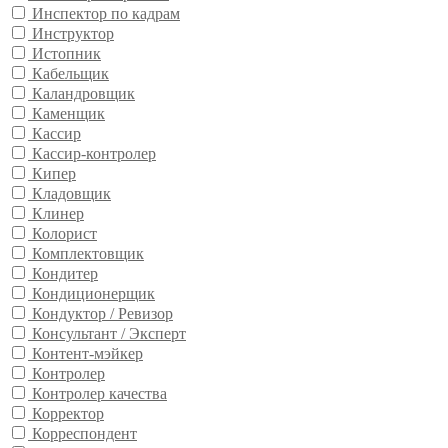
Инспектор по кадрам
Инструктор
Истопник
Кабельщик
Каландровщик
Каменщик
Кассир
Кассир-контролер
Кипер
Кладовщик
Клинер
Колорист
Комплектовщик
Кондитер
Кондиционерщик
Кондуктор / Ревизор
Консультант / Эксперт
Контент-мэйкер
Контролер
Контролер качества
Корректор
Корреспондент