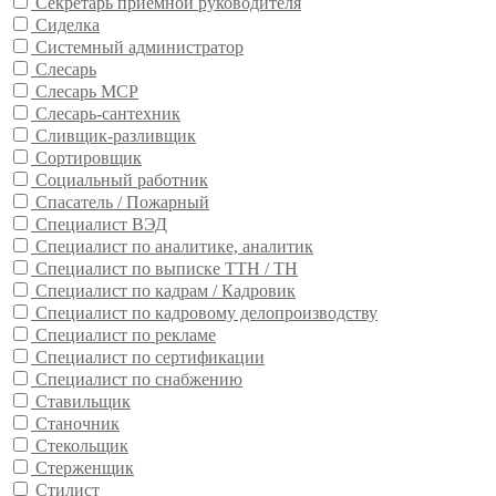
Секретарь приемной руководителя
Сиделка
Системный администратор
Слесарь
Слесарь МСР
Слесарь-сантехник
Сливщик-разливщик
Сортировщик
Социальный работник
Спасатель / Пожарный
Специалист ВЭД
Специалист по аналитике, аналитик
Специалист по выписке ТТН / ТН
Специалист по кадрам / Кадровик
Специалист по кадровому делопроизводству
Специалист по рекламе
Специалист по сертификации
Специалист по снабжению
Ставильщик
Станочник
Стекольщик
Стерженщик
Стилист