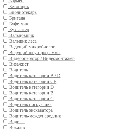
Бармен
Бетонщик
Библиотекарь
Бригада
Буфетчик
Бухгалтер
Вальцовщик
Вальщик леса
Ведущий микробиолог
Ведущий шоу-программы
Видеооператор / Видеомонтажер
Визажист
Водитель
Водитель категории B / D
Водитель категории CE
Водитель категории D
Водитель категории В
Водитель категории С
Водитель погрузчика
Водитель экскаватора
Водитель-международник
Водолаз
Вокалист