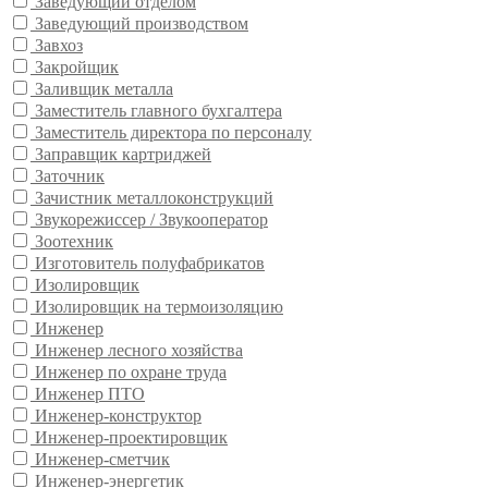
Заведующий отделом
Заведующий производством
Завхоз
Закройщик
Заливщик металла
Заместитель главного бухгалтера
Заместитель директора по персоналу
Заправщик картриджей
Заточник
Зачистник металлоконструкций
Звукорежиссер / Звукооператор
Зоотехник
Изготовитель полуфабрикатов
Изолировщик
Изолировщик на термоизоляцию
Инженер
Инженер лесного хозяйства
Инженер по охране труда
Инженер ПТО
Инженер-конструктор
Инженер-проектировщик
Инженер-сметчик
Инженер-энергетик