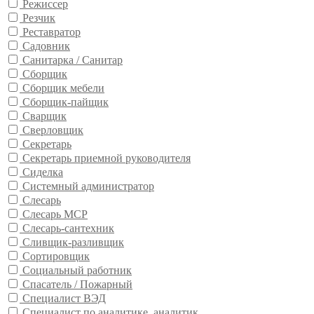
Режиссер
Резчик
Реставратор
Садовник
Санитарка / Санитар
Сборщик
Сборщик мебели
Сборщик-пайщик
Сварщик
Сверловщик
Секретарь
Секретарь приемной руководителя
Сиделка
Системный администратор
Слесарь
Слесарь МСР
Слесарь-сантехник
Сливщик-разливщик
Сортировщик
Социальный работник
Спасатель / Пожарный
Специалист ВЭД
Специалист по аналитике, аналитик