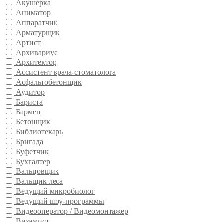
Акушерка
Аниматор
Аппаратчик
Арматурщик
Артист
Архивариус
Архитектор
Ассистент врача-стоматолога
Асфальтобетонщик
Аудитор
Бариста
Бармен
Бетонщик
Библиотекарь
Бригада
Буфетчик
Бухгалтер
Вальцовщик
Вальщик леса
Ведущий микробиолог
Ведущий шоу-программы
Видеооператор / Видеомонтажер
Визажист