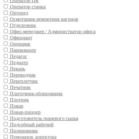
Оператор ПК
Оператор станка
Ортопед
Осмотрщик-ремонтник вагонов
Отделочник
Офис-менеджер / Администратор офиса
Официант
Оценщик
Парикмахер
Педагог
Педиатр
Пекарь
Переводчик
Переплетчик
Печатник
Плиточник-облицовщик
Плотник
Повар
Повар-пиццер
Подготовитель пищевого сырья
Подсобный рабочий
Полировщик
Помощник директора