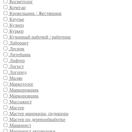
Косметолог
Кочегар
Кровельщик / Жестянщик
Крупье
Кузнец
Курьер
Кухонный рабочий / работник
Лаборант
Лесник
Литейщик
Лифтер
Логист
Логопед
Маляр
Маркетолог
Маркировщик
Маркировщик
Массажист
Мастер
Мастер маникюра, педикюра
Мастер по деревообработке
Машинист
Машинист автовышки