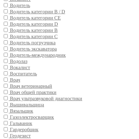
Водитель
Водитель категории B / D
Водитель категории CE
Водитель категории D
Водитель категории В
Водитель категории С
Водитель погрузчика
Водитель экскаватора
Водитель-международник
Водолаз
Вокалист
Воспитатель
Врач
Врач ветеринарный
Врач общей практики
Врач ультразвуковой диагностики
Вышивальщица
Вязальщик
Газоэлектросварщик
Гальваник
Гардеробщик
Геодезист