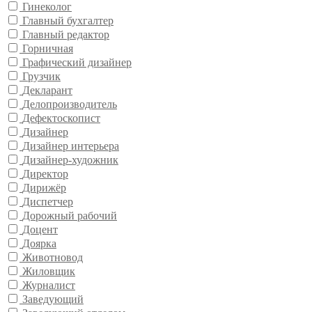
Гинеколог
Главный бухгалтер
Главный редактор
Горничная
Графический дизайнер
Грузчик
Декларант
Делопроизводитель
Дефектоскопист
Дизайнер
Дизайнер интерьера
Дизайнер-художник
Директор
Дирижёр
Диспетчер
Дорожный рабочий
Доцент
Доярка
Животновод
Жиловщик
Журналист
Заведующий