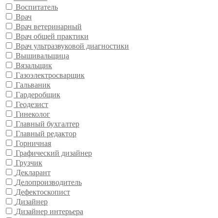
Воспитатель
Врач
Врач ветеринарный
Врач общей практики
Врач ультразвуковой диагностики
Вышивальщица
Вязальщик
Газоэлектросварщик
Гальваник
Гардеробщик
Геодезист
Гинеколог
Главный бухгалтер
Главный редактор
Горничная
Графический дизайнер
Грузчик
Декларант
Делопроизводитель
Дефектоскопист
Дизайнер
Дизайнер интерьера