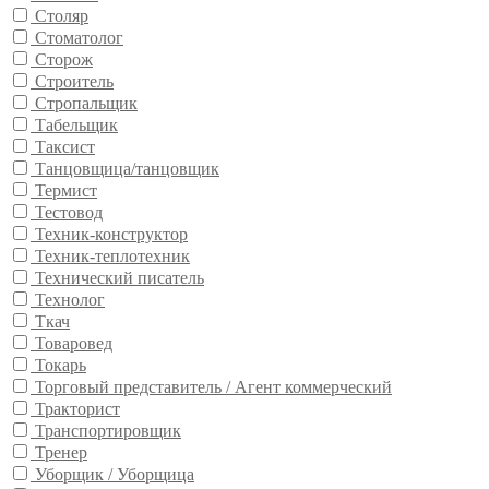
Столяр
Стоматолог
Сторож
Строитель
Стропальщик
Табельщик
Таксист
Танцовщица/танцовщик
Термист
Тестовод
Техник-конструктор
Техник-теплотехник
Технический писатель
Технолог
Ткач
Товаровед
Токарь
Торговый представитель / Агент коммерческий
Тракторист
Транспортировщик
Тренер
Уборщик / Уборщица