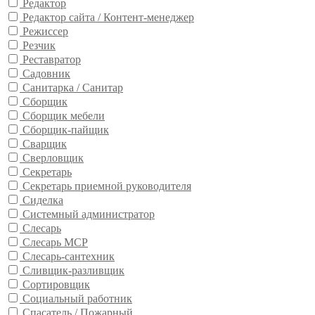
Редактор
Редактор сайта / Контент-менеджер
Режиссер
Резчик
Реставратор
Садовник
Санитарка / Санитар
Сборщик
Сборщик мебели
Сборщик-пайщик
Сварщик
Сверловщик
Секретарь
Секретарь приемной руководителя
Сиделка
Системный администратор
Слесарь
Слесарь МСР
Слесарь-сантехник
Сливщик-разливщик
Сортировщик
Социальный работник
Спасатель / Пожарный