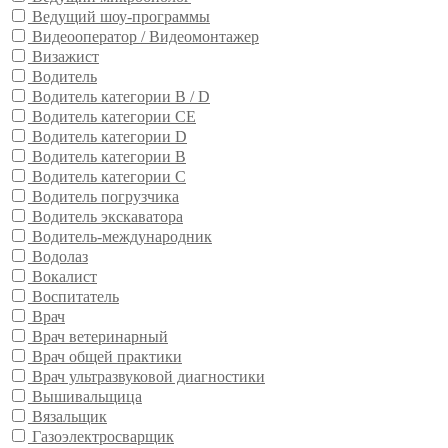
Ведущий шоу-программы
Видеооператор / Видеомонтажер
Визажист
Водитель
Водитель категории B / D
Водитель категории CE
Водитель категории D
Водитель категории В
Водитель категории С
Водитель погрузчика
Водитель экскаватора
Водитель-международник
Водолаз
Вокалист
Воспитатель
Врач
Врач ветеринарный
Врач общей практики
Врач ультразвуковой диагностики
Вышивальщица
Вязальщик
Газоэлектросварщик