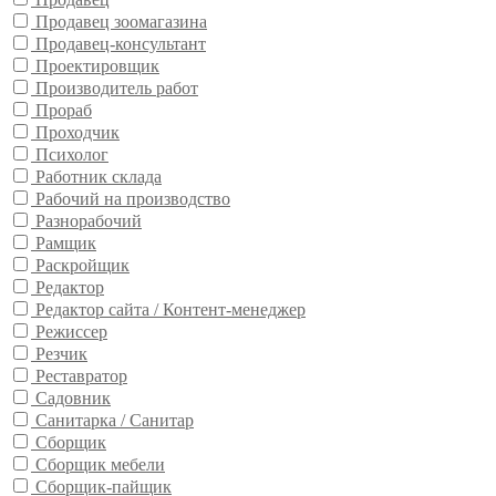
Продавец зоомагазина
Продавец-консультант
Проектировщик
Производитель работ
Прораб
Проходчик
Психолог
Работник склада
Рабочий на производство
Разнорабочий
Рамщик
Раскройщик
Редактор
Редактор сайта / Контент-менеджер
Режиссер
Резчик
Реставратор
Садовник
Санитарка / Санитар
Сборщик
Сборщик мебели
Сборщик-пайщик