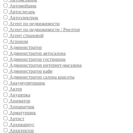
Автомойщик
Автослесарь
Автоэлектрик
Агент по недвижимости
Агент по недвижимости / Риелтор
Агент страховой
Агроном
Администратор
Администратор автосалона
Администратор гостиницы
Администратор интернет-магазина
Администратор кафе
Администратор салона красоты
Аккумуляторщик
Актер
Акушерка
Аниматор
Аппаратчик
Арматурщик
Артист
Архивариус
Архитектор