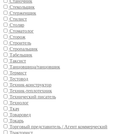
Станочник
Стекольщик
Стерженщик
Стилист
Столяр
Стоматолог
Сторож
Строитель
Стропальщик
Табельщик
Таксист
Танцовщица/танцовщик
Термист
Тестовод
Техник-конструктор
Техник-теплотехник
Технический писатель
Технолог
Ткач
Товаровед
Токарь
Торговый представитель / Агент коммерческий
Тракторист