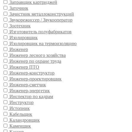
Заправщик картриджей
Заточник
Зачистник металлоконструкций
Звукорежиссер / Звукооператор
Зоотехник
Изготовитель полуфабрикатов
Изолировщик
Изолировщик на термоизоляцию
Инженер
Инженер лесного хозяйства
Инженер по охране труда
Инженер ПТО
Инженер-конструктор
Инженер-проектировщик
Инженер-сметчик
Инженер-энергетик
Инспектор по кадрам
Инструктор
Истопник
Кабельщик
Каландровщик
Каменщик
Кассир