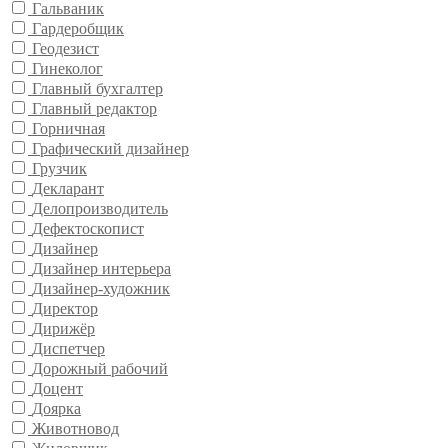
Гальваник
Гардеробщик
Геодезист
Гинеколог
Главный бухгалтер
Главный редактор
Горничная
Графический дизайнер
Грузчик
Декларант
Делопроизводитель
Дефектоскопист
Дизайнер
Дизайнер интерьера
Дизайнер-художник
Директор
Дирижёр
Диспетчер
Дорожный рабочий
Доцент
Доярка
Животновод