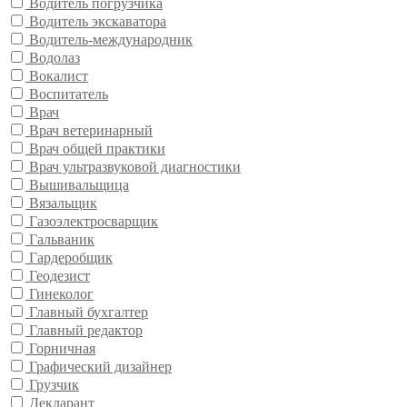
Водитель погрузчика
Водитель экскаватора
Водитель-международник
Водолаз
Вокалист
Воспитатель
Врач
Врач ветеринарный
Врач общей практики
Врач ультразвуковой диагностики
Вышивальщица
Вязальщик
Газоэлектросварщик
Гальваник
Гардеробщик
Геодезист
Гинеколог
Главный бухгалтер
Главный редактор
Горничная
Графический дизайнер
Грузчик
Декларант