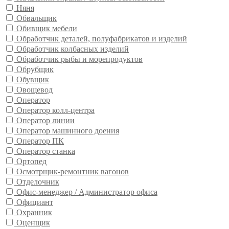
Няня
Обвальщик
Обивщик мебели
Обработчик деталей, полуфабрикатов и изделий
Обработчик колбасных изделий
Обработчик рыбы и морепродуктов
Обрубщик
Обувщик
Овощевод
Оператор
Оператор колл-центра
Оператор линии
Оператор машинного доения
Оператор ПК
Оператор станка
Ортопед
Осмотрщик-ремонтник вагонов
Отделочник
Офис-менеджер / Администратор офиса
Официант
Охранник
Оценщик