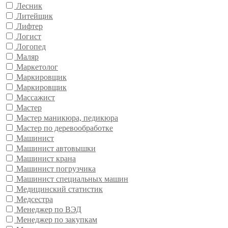
Лесник
Литейщик
Лифтер
Логист
Логопед
Маляр
Маркетолог
Маркировщик
Маркировщик
Массажист
Мастер
Мастер маникюра, педикюра
Мастер по деревообработке
Машинист
Машинист автовышки
Машинист крана
Машинист погрузчика
Машинист специальных машин
Медицинский статистик
Медсестра
Менеджер по ВЭД
Менеджер по закупкам