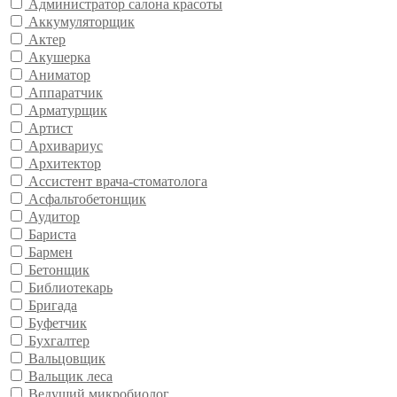
Администратор салона красоты
Аккумуляторщик
Актер
Акушерка
Аниматор
Аппаратчик
Арматурщик
Артист
Архивариус
Архитектор
Ассистент врача-стоматолога
Асфальтобетонщик
Аудитор
Бариста
Бармен
Бетонщик
Библиотекарь
Бригада
Буфетчик
Бухгалтер
Вальцовщик
Вальщик леса
Ведущий микробиолог