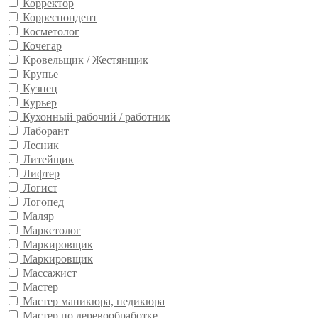
Корректор
Корреспондент
Косметолог
Кочегар
Кровельщик / Жестянщик
Крупье
Кузнец
Курьер
Кухонный рабочий / работник
Лаборант
Лесник
Литейщик
Лифтер
Логист
Логопед
Маляр
Маркетолог
Маркировщик
Маркировщик
Массажист
Мастер
Мастер маникюра, педикюра
Мастер по деревообработке