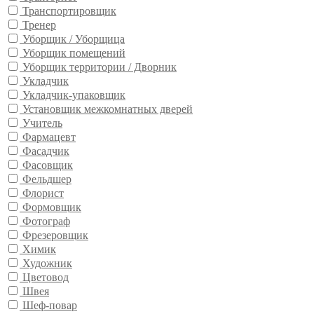
Транспортировщик
Тренер
Уборщик / Уборщица
Уборщик помещений
Уборщик территории / Дворник
Укладчик
Укладчик-упаковщик
Установщик межкомнатных дверей
Учитель
Фармацевт
Фасадчик
Фасовщик
Фельдшер
Флорист
Формовщик
Фотограф
Фрезеровщик
Химик
Художник
Цветовод
Швея
Шеф-повар