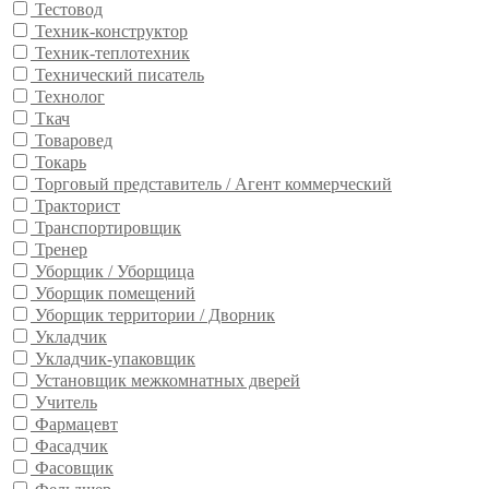
Тестовод
Техник-конструктор
Техник-теплотехник
Технический писатель
Технолог
Ткач
Товаровед
Токарь
Торговый представитель / Агент коммерческий
Тракторист
Транспортировщик
Тренер
Уборщик / Уборщица
Уборщик помещений
Уборщик территории / Дворник
Укладчик
Укладчик-упаковщик
Установщик межкомнатных дверей
Учитель
Фармацевт
Фасадчик
Фасовщик