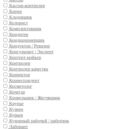
Кассир-контролер
Кипер
Кладовщик
Колорист
Комплектовщик
Кондитер
Кондиционерщик
Кондуктор / Ревизор
Консультант / Эксперт
Контент-мэйкер
Контролер
Контролер качества
Корректор
Корреспондент
Косметолог
Кочегар
Кровельщик / Жестянщик
Крупье
Кузнец
Курьер
Кухонный рабочий / работник
Лаборант