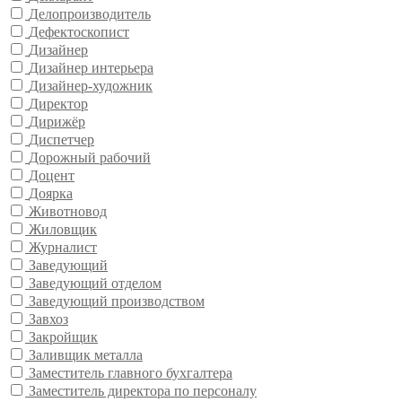
Делопроизводитель
Дефектоскопист
Дизайнер
Дизайнер интерьера
Дизайнер-художник
Директор
Дирижёр
Диспетчер
Дорожный рабочий
Доцент
Доярка
Животновод
Жиловщик
Журналист
Заведующий
Заведующий отделом
Заведующий производством
Завхоз
Закройщик
Заливщик металла
Заместитель главного бухгалтера
Заместитель директора по персоналу