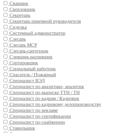
Сварщик
Сверловщик
Секретарь
Секретарь приемной руководителя
Сиделка
Системный администратор
Слесарь
Слесарь МСР
Слесарь-сантехник
Сливщик-разливщик
Сортировщик
Социальный работник
Спасатель / Пожарный
Специалист ВЭД
Специалист по аналитике, аналитик
Специалист по выписке ТТН / ТН
Специалист по кадрам / Кадровик
Специалист по кадровому делопроизводству
Специалист по рекламе
Специалист по сертификации
Специалист по снабжению
Ставильщик