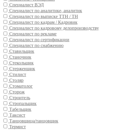
Специалист ВЭД
Специалист по аналитике, аналитик
Специалист по выписке ТТН / ТН
Специалист по кадрам / Кадровик
Специалист по кадровому делопроизводству
Специалист по рекламе
Специалист по сертификации
Специалист по снабжению
Ставильщик
Станочник
Стекольщик
Стерженщик
Стилист
Столяр
Стоматолог
Сторож
Строитель
Стропальщик
Табельщик
Таксист
Танцовщица/танцовщик
Термист