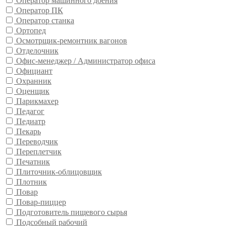
Оператор машинного доения
Оператор ПК
Оператор станка
Ортопед
Осмотрщик-ремонтник вагонов
Отделочник
Офис-менеджер / Администратор офиса
Официант
Охранник
Оценщик
Парикмахер
Педагог
Педиатр
Пекарь
Переводчик
Переплетчик
Печатник
Плиточник-облицовщик
Плотник
Повар
Повар-пиццер
Подготовитель пищевого сырья
Подсобный рабочий