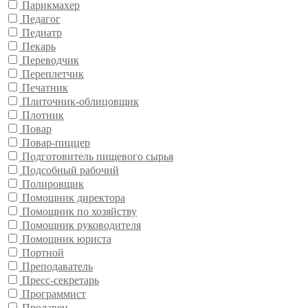
Парикмахер
Педагог
Педиатр
Пекарь
Переводчик
Переплетчик
Печатник
Плиточник-облицовщик
Плотник
Повар
Повар-пиццер
Подготовитель пищевого сырья
Подсобный рабочий
Полировщик
Помощник директора
Помощник по хозяйству
Помощник руководителя
Помощник юриста
Портной
Преподаватель
Пресс-секретарь
Программист
Продавец