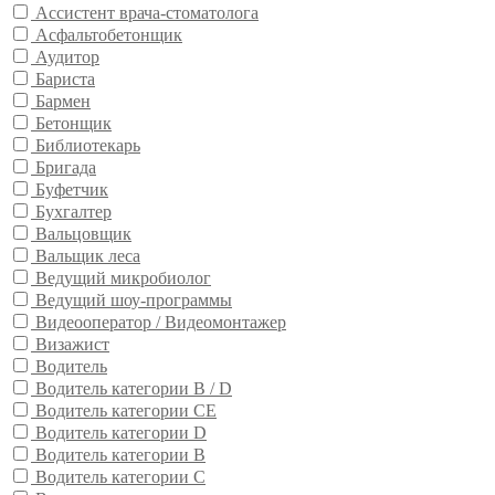
Ассистент врача-стоматолога
Асфальтобетонщик
Аудитор
Бариста
Бармен
Бетонщик
Библиотекарь
Бригада
Буфетчик
Бухгалтер
Вальцовщик
Вальщик леса
Ведущий микробиолог
Ведущий шоу-программы
Видеооператор / Видеомонтажер
Визажист
Водитель
Водитель категории B / D
Водитель категории CE
Водитель категории D
Водитель категории В
Водитель категории С