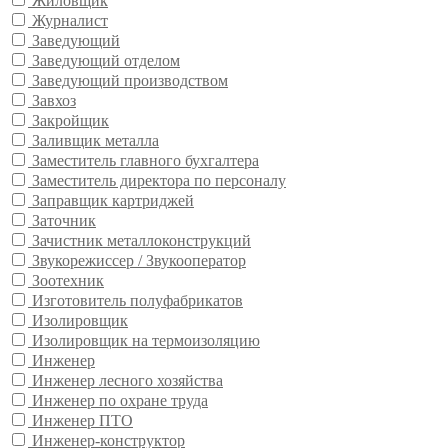
Жиловщик
Журналист
Заведующий
Заведующий отделом
Заведующий производством
Завхоз
Закройщик
Заливщик металла
Заместитель главного бухгалтера
Заместитель директора по персоналу
Заправщик картриджей
Заточник
Зачистник металлоконструкций
Звукорежиссер / Звукооператор
Зоотехник
Изготовитель полуфабрикатов
Изолировщик
Изолировщик на термоизоляцию
Инженер
Инженер лесного хозяйства
Инженер по охране труда
Инженер ПТО
Инженер-конструктор