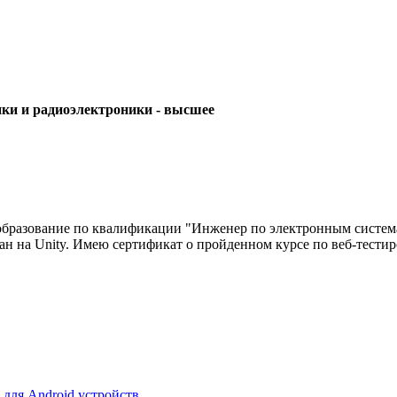
ки и радиоэлектроники - высшее
бразование по квалификации "Инженер по электронным система
н на Unity. Имею сертификат о пройденном курсе по веб-тест
y для Android устройств
.