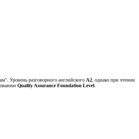
м". Уровень разговорного английского
А2
, однако при чтении
ированию
Quality Assurance Foundation Level
.