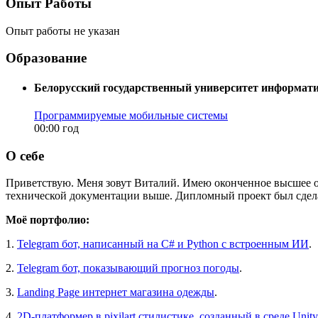
Опыт Работы
Опыт работы не указан
Образование
Белорусский государственный университет информати
Программируемые мобильные системы
00:00 год
О себе
Приветствую. Меня зовут Виталий. Имею оконченное высшее о
технической документации выше. Дипломный проект был сдела
Моё портфолио:
1.
Telegram бот, написанный на C# и Python с встроенным ИИ
.
2.
Telegram бот, показывающий прогноз погоды
.
3.
Landing Page интернет магазина одежды
.
4.
2D-платформер в pixilart стилистике, созданный в среде Unit