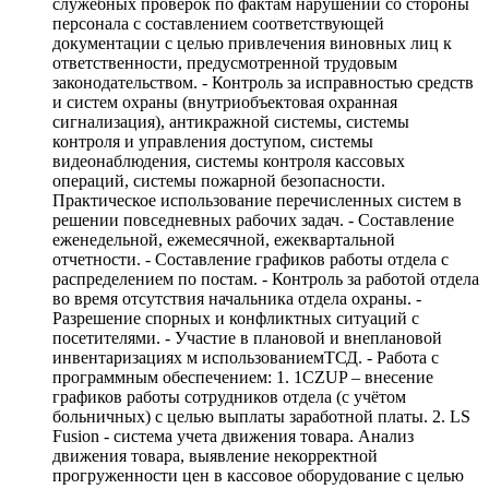
служебных проверок по фактам нарушений со стороны
персонала с составлением соответствующей
документации с целью привлечения виновных лиц к
ответственности, предусмотренной трудовым
законодательством. - Контроль за исправностью средств
и систем охраны (внутриобъектовая охранная
сигнализация), антикражной системы, системы
контроля и управления доступом, системы
видеонаблюдения, системы контроля кассовых
операций, системы пожарной безопасности.
Практическое использование перечисленных систем в
решении повседневных рабочих задач. - Составление
еженедельной, ежемесячной, ежеквартальной
отчетности. - Составление графиков работы отдела с
распределением по постам. - Контроль за работой отдела
во время отсутствия начальника отдела охраны. -
Разрешение спорных и конфликтных ситуаций с
посетителями. - Участие в плановой и внеплановой
инвентаризациях м использованиемТСД. - Работа с
программным обеспечением: 1. 1СZUP – внесение
графиков работы сотрудников отдела (с учётом
больничных) с целью выплаты заработной платы. 2. LS
Fusion - система учета движения товара. Анализ
движения товара, выявление некорректной
прогруженности цен в кассовое оборудование с целью