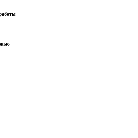
 работы
ежью