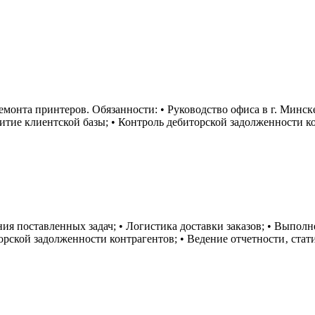
монта принтеров. Обязанности: • Руководство офиса в г. Минске
тие клиентской базы; • Контроль дебиторской задолженности ко
ия поставленных задач; • Логистика доставки заказов; • Выпол
орской задолженности контрагентов; • Ведение отчетности‚ стат