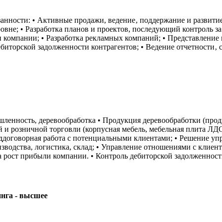
анности: • Активные продажи, ведение‚ поддержание и развитие
овне; • Разработка планов и проектов, последующий контроль з
 компании; • Разработка рекламных компаний; • Представление
биторской задолженности контрагентов; • Ведение отчетности‚ 
шленность, деревообработка • Продукция деревообработки (прод
й и розничной торговли (корпусная мебель, мебельная плита ЛД
ддоговорная работа с потенциальными клиентами; • Решение уп
зводства, логистика, склад; • Управление отношениями с клиен
 рост прибыли компании. • Контроль дебиторской задолженност
нга - высшее