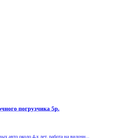
очного погрузчика 5р.
х авто около 4-х лет. работа на вилочн...