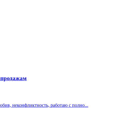
о продажам
бив, неконфликтность, работаю с полно...