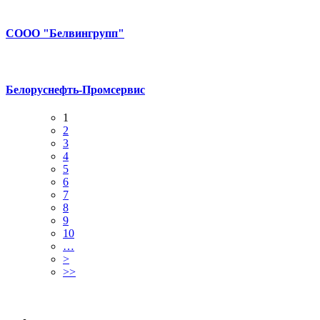
СООО "Белвингрупп"
Белоруснефть-Промсервис
1
2
3
4
5
6
7
8
9
10
…
>
>>