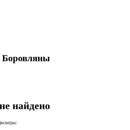
в Боровляны
не найдено
фильтры: