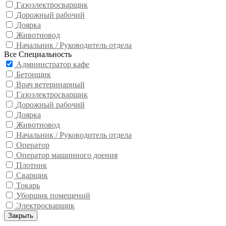
Газоэлектросварщик
Дорожный рабочий
Доярка
Животновод
Начальник / Руководитель отдела
Все Специальность
Администратор кафе
Бетонщик
Врач ветеринарный
Газоэлектросварщик
Дорожный рабочий
Доярка
Животновод
Начальник / Руководитель отдела
Оператор
Оператор машинного доения
Плотник
Сварщик
Токарь
Уборщик помещений
Электросварщик
Закрыть