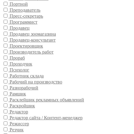
Портной
Преподаватель
Пресс-секретарь
Программист
Продавец
Продавец зоомагазина
Продавец-консультант
Проектировщик
Производитель работ
Прораб
Проходчик
Психолог
Работник склада
Рабочий на производство
Разнорабочий
Рамщик
Расклейщик рекламных объявлений
Раскройщик
Редактор
Редактор сайта / Контент-менеджер
Режиссер
Резчик