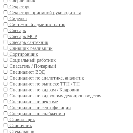
Сверловщик
Секретарь
Секретарь приемной руководителя
Сиделка
Системный администратор
Слесарь
Слесарь МСР
Слесарь-сантехник
Сливщик-разливщик
Сортировщик
Социальный работник
Спасатель / Пожарный
Специалист ВЭД
Специалист по аналитике, аналитик
Специалист по выписке ТТН / ТН
Специалист по кадрам / Кадровик
Специалист по кадровому делопроизводству
Специалист по рекламе
Специалист по сертификации
Специалист по снабжению
Ставильщик
Станочник
Стекольщик