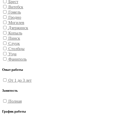
Брест
Витебск
Гомель
Гродно
Могилев
Дзержинск
Копыль
Пинск
Слуцк
Столбцы
Узда
Фаниполь
Опыт работы
От 1 до 3 лет
Занятость
Полная
График работы