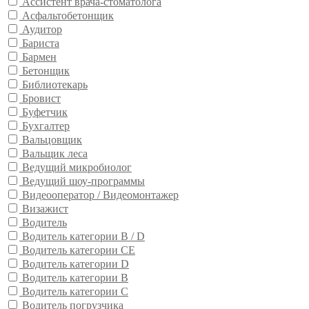
Ассистент врача-стоматолога
Асфальтобетонщик
Аудитор
Бариста
Бармен
Бетонщик
Библиотекарь
Бровист
Буфетчик
Бухгалтер
Вальцовщик
Вальщик леса
Ведущий микробиолог
Ведущий шоу-программы
Видеооператор / Видеомонтажер
Визажист
Водитель
Водитель категории B / D
Водитель категории CE
Водитель категории D
Водитель категории В
Водитель категории С
Водитель погрузчика