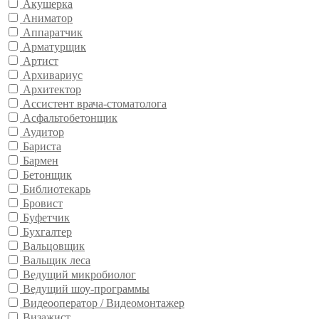
Акушерка
Аниматор
Аппаратчик
Арматурщик
Артист
Архивариус
Архитектор
Ассистент врача-стоматолога
Асфальтобетонщик
Аудитор
Бариста
Бармен
Бетонщик
Библиотекарь
Бровист
Буфетчик
Бухгалтер
Вальцовщик
Вальщик леса
Ведущий микробиолог
Ведущий шоу-программы
Видеооператор / Видеомонтажер
Визажист