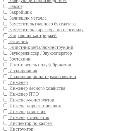
Заведующий производством
Завхоз
Закройщик
Заливщик металла
Заместитель главного бухгалтера
Заместитель директора по персоналу
Заправщик картриджей
Заточник
Зачистник металлоконструкций
Звукорежиссер / Звукооператор
Зоотехник
Изготовитель полуфабрикатов
Изолировщик
Изолировщик на термоизоляцию
Инженер
Инженер лесного хозяйства
Инженер ПТО
Инженер-конструктор
Инженер-проектировщик
Инженер-сметчик
Инженер-энергетик
Инспектор по кадрам
Инструктор