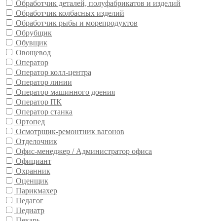
Обработчик деталей, полуфабрикатов и изделий
Обработчик колбасных изделий
Обработчик рыбы и морепродуктов
Обрубщик
Обувщик
Овощевод
Оператор
Оператор колл-центра
Оператор линии
Оператор машинного доения
Оператор ПК
Оператор станка
Ортопед
Осмотрщик-ремонтник вагонов
Отделочник
Офис-менеджер / Администратор офиса
Официант
Охранник
Оценщик
Парикмахер
Педагог
Педиатр
Пекарь