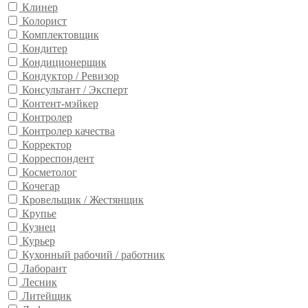
Клинер
Колорист
Комплектовщик
Кондитер
Кондиционерщик
Кондуктор / Ревизор
Консультант / Эксперт
Контент-мэйкер
Контролер
Контролер качества
Корректор
Корреспондент
Косметолог
Кочегар
Кровельщик / Жестянщик
Крупье
Кузнец
Курьер
Кухонный рабочий / работник
Лаборант
Лесник
Литейщик