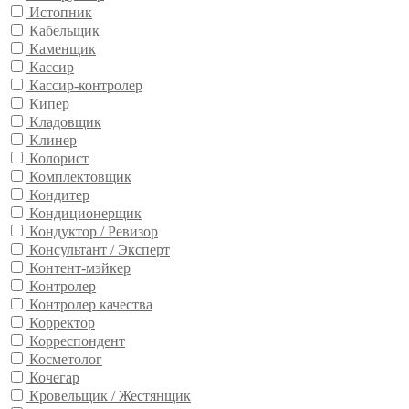
Истопник
Кабельщик
Каменщик
Кассир
Кассир-контролер
Кипер
Кладовщик
Клинер
Колорист
Комплектовщик
Кондитер
Кондиционерщик
Кондуктор / Ревизор
Консультант / Эксперт
Контент-мэйкер
Контролер
Контролер качества
Корректор
Корреспондент
Косметолог
Кочегар
Кровельщик / Жестянщик