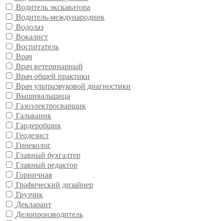
Водитель экскаватора
Водитель-международник
Водолаз
Вокалист
Воспитатель
Врач
Врач ветеринарный
Врач общей практики
Врач ультразвуковой диагностики
Вышивальщица
Газоэлектросварщик
Гальваник
Гардеробщик
Геодезист
Гинеколог
Главный бухгалтер
Главный редактор
Горничная
Графический дизайнер
Грузчик
Декларант
Делопроизводитель