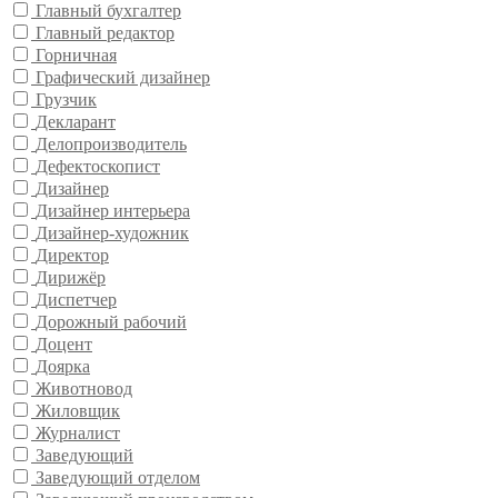
Главный бухгалтер
Главный редактор
Горничная
Графический дизайнер
Грузчик
Декларант
Делопроизводитель
Дефектоскопист
Дизайнер
Дизайнер интерьера
Дизайнер-художник
Директор
Дирижёр
Диспетчер
Дорожный рабочий
Доцент
Доярка
Животновод
Жиловщик
Журналист
Заведующий
Заведующий отделом