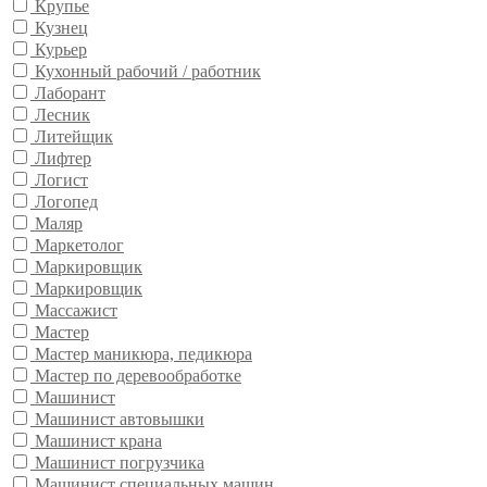
Крупье
Кузнец
Курьер
Кухонный рабочий / работник
Лаборант
Лесник
Литейщик
Лифтер
Логист
Логопед
Маляр
Маркетолог
Маркировщик
Маркировщик
Массажист
Мастер
Мастер маникюра, педикюра
Мастер по деревообработке
Машинист
Машинист автовышки
Машинист крана
Машинист погрузчика
Машинист специальных машин