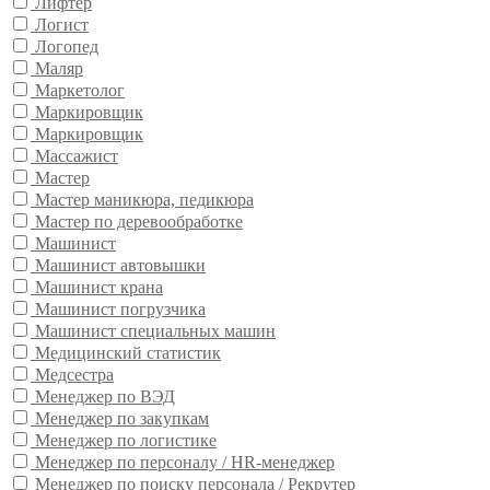
Лифтер
Логист
Логопед
Маляр
Маркетолог
Маркировщик
Маркировщик
Массажист
Мастер
Мастер маникюра, педикюра
Мастер по деревообработке
Машинист
Машинист автовышки
Машинист крана
Машинист погрузчика
Машинист специальных машин
Медицинский статистик
Медсестра
Менеджер по ВЭД
Менеджер по закупкам
Менеджер по логистике
Менеджер по персоналу / HR-менеджер
Менеджер по поиску персонала / Рекрутер