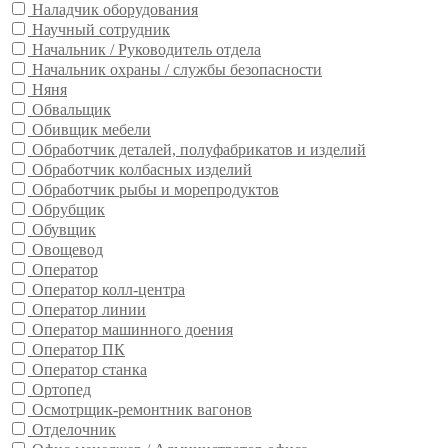
Наладчик оборудования
Научный сотрудник
Начальник / Руководитель отдела
Начальник охраны / службы безопасности
Няня
Обвальщик
Обивщик мебели
Обработчик деталей, полуфабрикатов и изделий
Обработчик колбасных изделий
Обработчик рыбы и морепродуктов
Обрубщик
Обувщик
Овощевод
Оператор
Оператор колл-центра
Оператор линии
Оператор машинного доения
Оператор ПК
Оператор станка
Ортопед
Осмотрщик-ремонтник вагонов
Отделочник