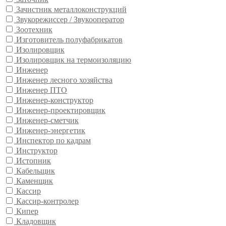
Зачистник металлоконструкций
Звукорежиссер / Звукооператор
Зоотехник
Изготовитель полуфабрикатов
Изолировщик
Изолировщик на термоизоляцию
Инженер
Инженер лесного хозяйства
Инженер ПТО
Инженер-конструктор
Инженер-проектировщик
Инженер-сметчик
Инженер-энергетик
Инспектор по кадрам
Инструктор
Истопник
Кабельщик
Каменщик
Кассир
Кассир-контролер
Кипер
Кладовщик