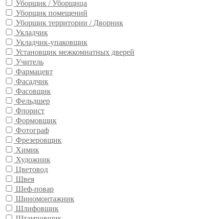
Уборщик / Уборщица
Уборщик помещений
Уборщик территории / Дворник
Укладчик
Укладчик-упаковщик
Установщик межкомнатных дверей
Учитель
Фармацевт
Фасадчик
Фасовщик
Фельдшер
Флорист
Формовщик
Фотограф
Фрезеровщик
Химик
Художник
Цветовод
Швея
Шеф-повар
Шиномонтажник
Шлифовщик
Штамповщик