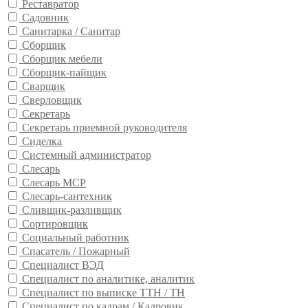
Реставратор
Садовник
Санитарка / Санитар
Сборщик
Сборщик мебели
Сборщик-пайщик
Сварщик
Сверловщик
Секретарь
Секретарь приемной руководителя
Сиделка
Системный администратор
Слесарь
Слесарь МСР
Слесарь-сантехник
Сливщик-разливщик
Сортировщик
Социальный работник
Спасатель / Пожарный
Специалист ВЭД
Специалист по аналитике, аналитик
Специалист по выписке ТТН / ТН
Специалист по кадрам / Кадровик