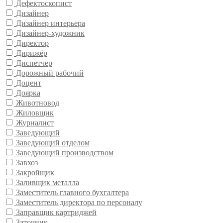
Дефектоскопист
Дизайнер
Дизайнер интерьера
Дизайнер-художник
Директор
Дирижёр
Диспетчер
Дорожный рабочий
Доцент
Доярка
Животновод
Жиловщик
Журналист
Заведующий
Заведующий отделом
Заведующий производством
Завхоз
Закройщик
Заливщик металла
Заместитель главного бухгалтера
Заместитель директора по персоналу
Заправщик картриджей
Заточник