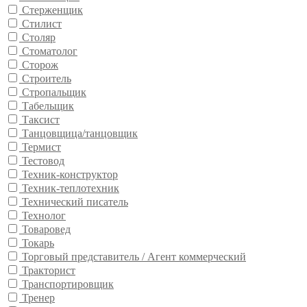
Стерженщик
Стилист
Столяр
Стоматолог
Сторож
Строитель
Стропальщик
Табельщик
Таксист
Танцовщица/танцовщик
Термист
Тестовод
Техник-конструктор
Техник-теплотехник
Технический писатель
Технолог
Товаровед
Токарь
Торговый представитель / Агент коммерческий
Тракторист
Транспортировщик
Тренер