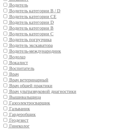
Водитель
Водитель категории B / D
Водитель категории CE
Водитель категории D
Водитель категории В
Водитель категории С
Водитель погрузчика
Водитель экскаватора
Водитель-международник
Водолаз
Вокалист
Воспитатель
Врач
Врач ветеринарный
Врач общей практики
Врач ультразвуковой диагностики
Вышивальщица
Газоэлектросварщик
Гальваник
Гардеробщик
Геодезист
Гинеколог