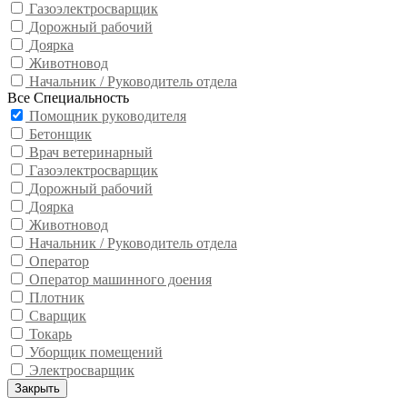
Газоэлектросварщик
Дорожный рабочий
Доярка
Животновод
Начальник / Руководитель отдела
Все Специальность
Помощник руководителя
Бетонщик
Врач ветеринарный
Газоэлектросварщик
Дорожный рабочий
Доярка
Животновод
Начальник / Руководитель отдела
Оператор
Оператор машинного доения
Плотник
Сварщик
Токарь
Уборщик помещений
Электросварщик
Закрыть