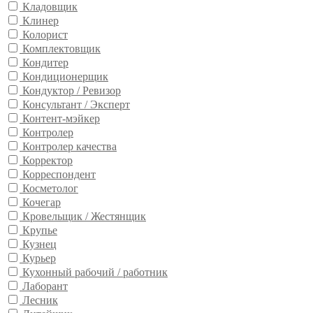
Кладовщик
Клинер
Колорист
Комплектовщик
Кондитер
Кондиционерщик
Кондуктор / Ревизор
Консультант / Эксперт
Контент-мэйкер
Контролер
Контролер качества
Корректор
Корреспондент
Косметолог
Кочегар
Кровельщик / Жестянщик
Крупье
Кузнец
Курьер
Кухонный рабочий / работник
Лаборант
Лесник