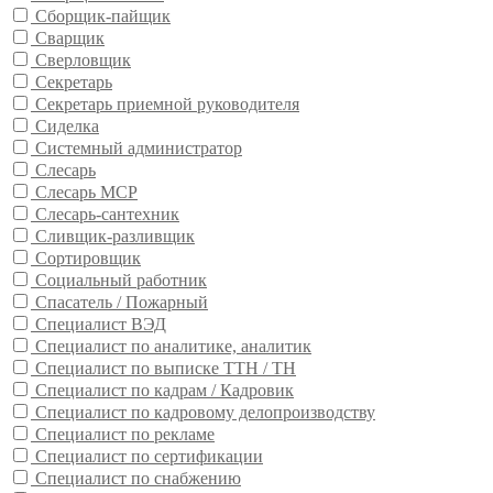
Сборщик-пайщик
Сварщик
Сверловщик
Секретарь
Секретарь приемной руководителя
Сиделка
Системный администратор
Слесарь
Слесарь МСР
Слесарь-сантехник
Сливщик-разливщик
Сортировщик
Социальный работник
Спасатель / Пожарный
Специалист ВЭД
Специалист по аналитике, аналитик
Специалист по выписке ТТН / ТН
Специалист по кадрам / Кадровик
Специалист по кадровому делопроизводству
Специалист по рекламе
Специалист по сертификации
Специалист по снабжению