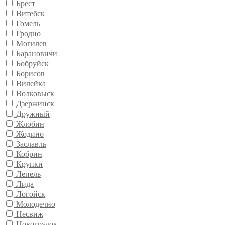
Брест
Витебск
Гомель
Гродно
Могилев
Барановичи
Бобруйск
Борисов
Вилейка
Волковыск
Дзержинск
Дружный
Жлобин
Жодино
Заславль
Кобрин
Крупки
Лепель
Лида
Логойск
Молодечно
Несвиж
Новогрудок