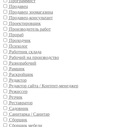
Программист
Продавец
Продавец зоомагазина
Продавец-консультант
Проектировщик
Производитель работ
Прораб
Проходчик
Психолог
Работник склада
Рабочий на производство
Разнорабочий
Рамщик
Раскройщик
Редактор
Редактор сайта / Контент-менеджер
Режиссер
Резчик
Реставратор
Садовник
Санитарка / Санитар
Сборщик
Сборщик мебели