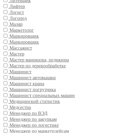
Литейщик
Лифтер
Логист
Логопед
Маляр
Маркетолог
Маркировщик
Маркировщик
Массажист
Мастер
Мастер маникюра, педикюра
Мастер по деревообработке
Машинист
Машинист автовышки
Машинист крана
Машинист погрузчика
Машинист специальных машин
Медицинский статистик
Медсестра
Менеджер по ВЭД
Менеджер по закупкам
Менеджер по логистике
Менеджер по маркетплейсам