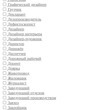
Графический дизайнер
Грузчик
Декларант
Делопроизводитель
Дефектоскопист
Дизайнер
Дизайнер интерьера
Дизайнер-художник
Директор
Дирижёр
Диспетчер
Дорожный рабочий
Доцент
Доярка
Животновод
Жиловщик
Журналист
Заведующий
Заведующий отделом
Заведующий производством
Завхоз
Закройщик