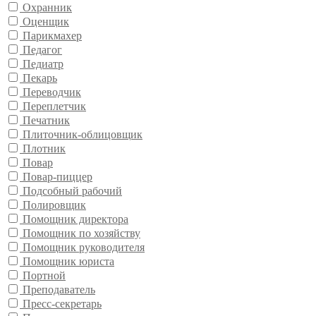
Охранник
Оценщик
Парикмахер
Педагог
Педиатр
Пекарь
Переводчик
Переплетчик
Печатник
Плиточник-облицовщик
Плотник
Повар
Повар-пиццер
Подсобный рабочий
Полировщик
Помощник директора
Помощник по хозяйству
Помощник руководителя
Помощник юриста
Портной
Преподаватель
Пресс-секретарь