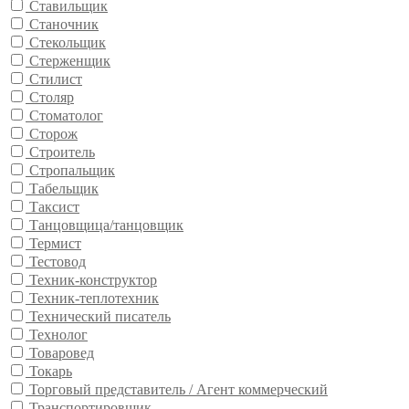
Ставильщик
Станочник
Стекольщик
Стерженщик
Стилист
Столяр
Стоматолог
Сторож
Строитель
Стропальщик
Табельщик
Таксист
Танцовщица/танцовщик
Термист
Тестовод
Техник-конструктор
Техник-теплотехник
Технический писатель
Технолог
Товаровед
Токарь
Торговый представитель / Агент коммерческий
Транспортировщик