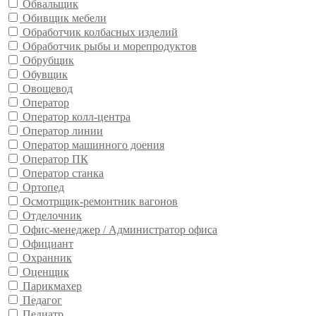
Обвальщик
Обивщик мебели
Обработчик колбасных изделий
Обработчик рыбы и морепродуктов
Обрубщик
Обувщик
Овощевод
Оператор
Оператор колл-центра
Оператор линии
Оператор машинного доения
Оператор ПК
Оператор станка
Ортопед
Осмотрщик-ремонтник вагонов
Отделочник
Офис-менеджер / Администратор офиса
Официант
Охранник
Оценщик
Парикмахер
Педагог
Педиатр