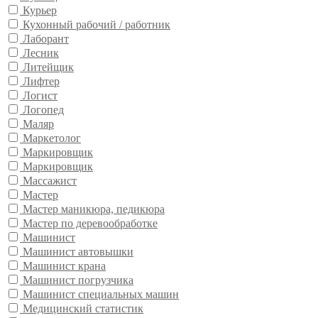
Курьер
Кухонный рабочий / работник
Лаборант
Лесник
Литейщик
Лифтер
Логист
Логопед
Маляр
Маркетолог
Маркировщик
Маркировщик
Массажист
Мастер
Мастер маникюра, педикюра
Мастер по деревообработке
Машинист
Машинист автовышки
Машинист крана
Машинист погрузчика
Машинист специальных машин
Медицинский статистик