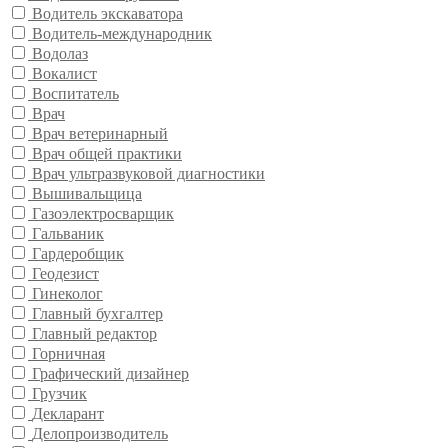
Водитель экскаватора
Водитель-международник
Водолаз
Вокалист
Воспитатель
Врач
Врач ветеринарный
Врач общей практики
Врач ультразвуковой диагностики
Вышивальщица
Газоэлектросварщик
Гальваник
Гардеробщик
Геодезист
Гинеколог
Главный бухгалтер
Главный редактор
Горничная
Графический дизайнер
Грузчик
Декларант
Делопроизводитель