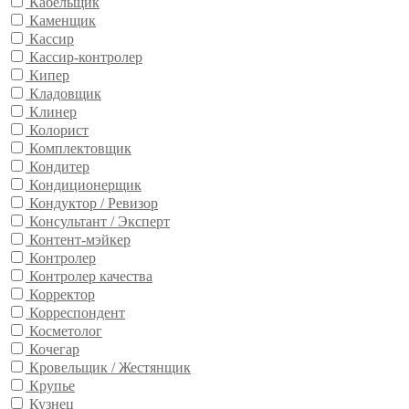
Кабельщик
Каменщик
Кассир
Кассир-контролер
Кипер
Кладовщик
Клинер
Колорист
Комплектовщик
Кондитер
Кондиционерщик
Кондуктор / Ревизор
Консультант / Эксперт
Контент-мэйкер
Контролер
Контролер качества
Корректор
Корреспондент
Косметолог
Кочегар
Кровельщик / Жестянщик
Крупье
Кузнец