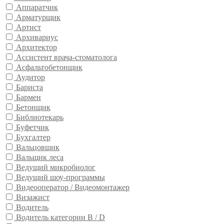
Аппаратчик
Арматурщик
Артист
Архивариус
Архитектор
Ассистент врача-стоматолога
Асфальтобетонщик
Аудитор
Бариста
Бармен
Бетонщик
Библиотекарь
Буфетчик
Бухгалтер
Вальцовщик
Вальщик леса
Ведущий микробиолог
Ведущий шоу-программы
Видеооператор / Видеомонтажер
Визажист
Водитель
Водитель категории B / D