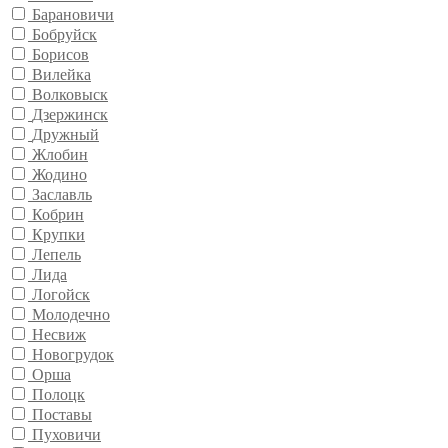
Барановичи
Бобруйск
Борисов
Вилейка
Волковыск
Дзержинск
Дружный
Жлобин
Жодино
Заславль
Кобрин
Крупки
Лепель
Лида
Логойск
Молодечно
Несвиж
Новогрудок
Орша
Полоцк
Поставы
Пуховичи