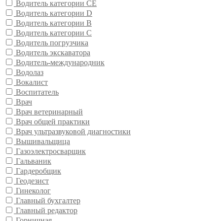
Водитель категории CE
Водитель категории D
Водитель категории В
Водитель категории С
Водитель погрузчика
Водитель экскаватора
Водитель-международник
Водолаз
Вокалист
Воспитатель
Врач
Врач ветеринарный
Врач общей практики
Врач ультразвуковой диагностики
Вышивальщица
Газоэлектросварщик
Гальваник
Гардеробщик
Геодезист
Гинеколог
Главный бухгалтер
Главный редактор
Горничная