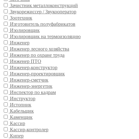
Зачистник металлоконструкций
Звукорежиссер / Звукооператор
Зоотехник
Изготовитель полуфабрикатов
Изолировщик
Изолировщик на термоизоляцию
Инженер
Инженер лесного хозяйства
Инженер по охране труда
Инженер ПТО
Инженер-конструктор
Инженер-проектировщик
Инженер-сметчик
Инженер-энергетик
Инспектор по кадрам
Инструктор
Истопник
Кабельщик
Каменщик
Кассир
Кассир-контролер
Кипер