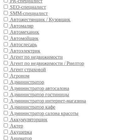
PR-специалист
SEO-специалист
SMM-специалист
Автожестянщик / Кузовщик
Автомаляр
Автомеханик
Автомойщик
Автослесарь
Автоэлектрик
Агент по недвижимости
Агент по недвижимости / Риелтор
Агент страховой
Агроном
Администратор
Администратор автосалона
Администратор гостиницы
Администратор интернет-магазина
Администратор кафе
Администратор салона красоты
Аккумуляторщик
Актер
Акушерка
Аниматор