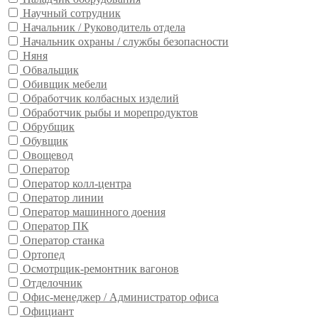
Научный сотрудник
Начальник / Руководитель отдела
Начальник охраны / службы безопасности
Няня
Обвальщик
Обивщик мебели
Обработчик колбасных изделий
Обработчик рыбы и морепродуктов
Обрубщик
Обувщик
Овощевод
Оператор
Оператор колл-центра
Оператор линии
Оператор машинного доения
Оператор ПК
Оператор станка
Ортопед
Осмотрщик-ремонтник вагонов
Отделочник
Офис-менеджер / Администратор офиса
Официант