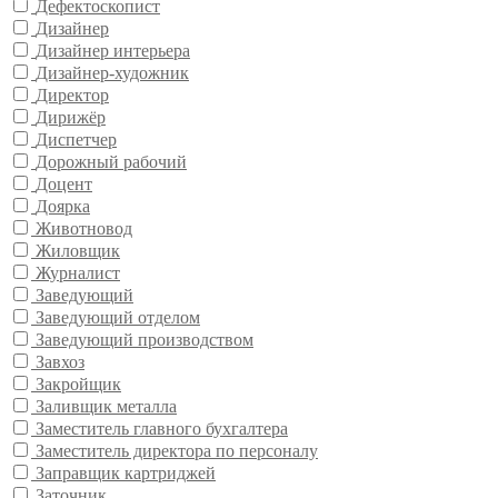
Дефектоскопист
Дизайнер
Дизайнер интерьера
Дизайнер-художник
Директор
Дирижёр
Диспетчер
Дорожный рабочий
Доцент
Доярка
Животновод
Жиловщик
Журналист
Заведующий
Заведующий отделом
Заведующий производством
Завхоз
Закройщик
Заливщик металла
Заместитель главного бухгалтера
Заместитель директора по персоналу
Заправщик картриджей
Заточник