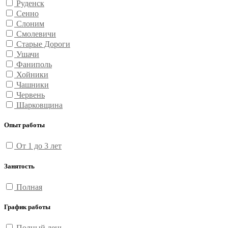
Руденск
Сенно
Слоним
Смолевичи
Старые Дороги
Ушачи
Фаниполь
Хойники
Чашники
Червень
Шарковщина
Опыт работы
От 1 до 3 лет
Занятость
Полная
График работы
Полный день