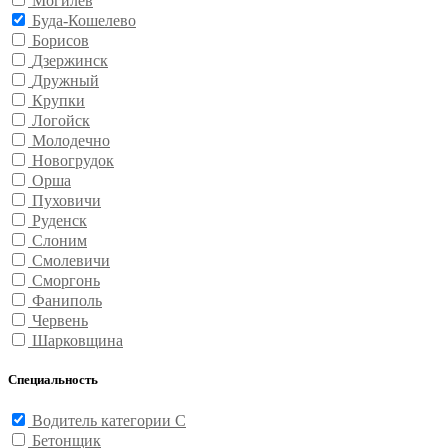
Могилев
Буда-Кошелево
Борисов
Дзержинск
Дружный
Крупки
Логойск
Молодечно
Новогрудок
Орша
Пуховичи
Руденск
Слоним
Смолевичи
Сморгонь
Фаниполь
Червень
Шарковщина
Специальность
Водитель категории С
Бетонщик