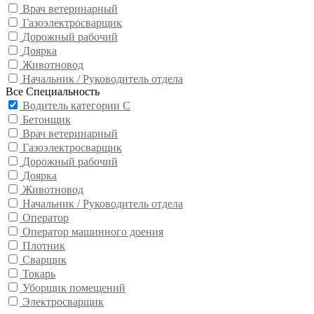
Врач ветеринарный
Газоэлектросварщик
Дорожный рабочий
Доярка
Животновод
Начальник / Руководитель отдела
Все Специальность
Водитель категории С
Бетонщик
Врач ветеринарный
Газоэлектросварщик
Дорожный рабочий
Доярка
Животновод
Начальник / Руководитель отдела
Оператор
Оператор машинного доения
Плотник
Сварщик
Токарь
Уборщик помещений
Электросварщик