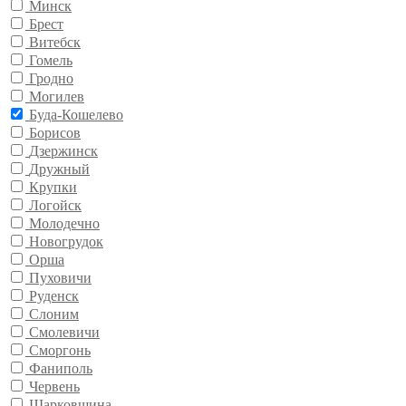
Минск
Брест
Витебск
Гомель
Гродно
Могилев
Буда-Кошелево
Борисов
Дзержинск
Дружный
Крупки
Логойск
Молодечно
Новогрудок
Орша
Пуховичи
Руденск
Слоним
Смолевичи
Сморгонь
Фаниполь
Червень
Шарковщина