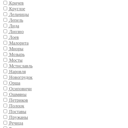
Кричев
Круглое
Лельчицы
Лепель
Лида
Лиозно
Лоев
Малорита
Миоры
Мозырь
Мосты
Мстиславль
Наровля
Новогрудок
Орша
Осиповичи
Ошмяны
Петриков
Полоцк
Поставы
Пружаны
Речица