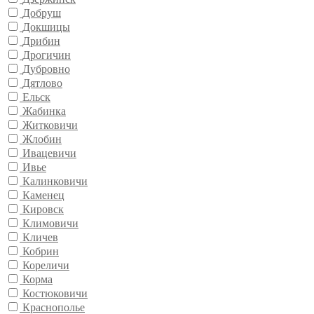
Добруш
Докшицы
Дрибин
Дрогичин
Дубровно
Дятлово
Ельск
Жабинка
Житковичи
Жлобин
Ивацевичи
Ивье
Калинковичи
Каменец
Кировск
Климовичи
Кличев
Кобрин
Кореличи
Корма
Костюковичи
Краснополье