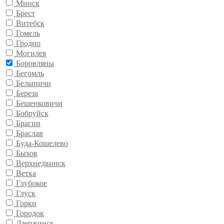
Минск
Брест
Витебск
Гомель
Гродно
Могилев
Боровляны
Бегомль
Белыничи
Береза
Бешенковичи
Бобруйск
Брагин
Браслав
Буда-Кошелево
Быхов
Верхнедвинск
Ветка
Глубокое
Глуск
Горки
Городок
Дзержинск