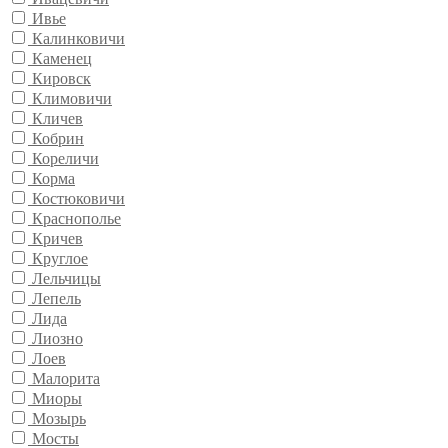
Ивье
Калинковичи
Каменец
Кировск
Климовичи
Кличев
Кобрин
Кореличи
Корма
Костюковичи
Краснополье
Кричев
Круглое
Лельчицы
Лепель
Лида
Лиозно
Лоев
Малорита
Миоры
Мозырь
Мосты