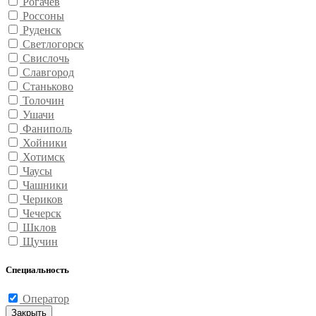
Рогачев
Россоны
Руденск
Светлогорск
Свислочь
Славгород
Станьково
Толочин
Ушачи
Фаниполь
Хойники
Хотимск
Чаусы
Чашники
Чериков
Чечерск
Шклов
Щучин
Специальность
Оператор
Закрыть