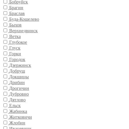
Бобруйск
Брагин
Браслав
Буда-Кошелево
Быхов
Верхнедвинск
Ветка
Глубокое
Глуск
Горки
Городок
Дзержинск
Добруш
Докшицы
Дрибин
Дрогичин
Дубровно
Дятлово
Ельск
Жабинка
Житковичи
Жлобин
Ивацевичи