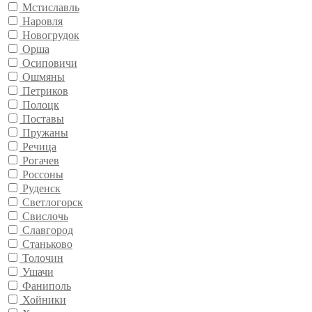
Мстиславль
Наровля
Новогрудок
Орша
Осиповичи
Ошмяны
Петриков
Полоцк
Поставы
Пружаны
Речица
Рогачев
Россоны
Руденск
Светлогорск
Свислочь
Славгород
Станьково
Толочин
Ушачи
Фаниполь
Хойники