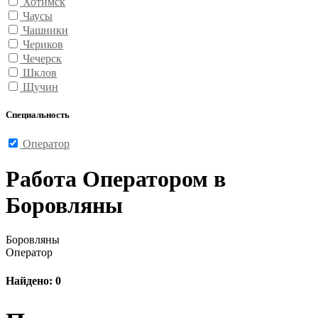
Хотимск
Чаусы
Чашники
Чериков
Чечерск
Шклов
Щучин
Специальность
Оператор
Работа Оператором в
Боровляны
Боровляны
Оператор
Найдено: 0