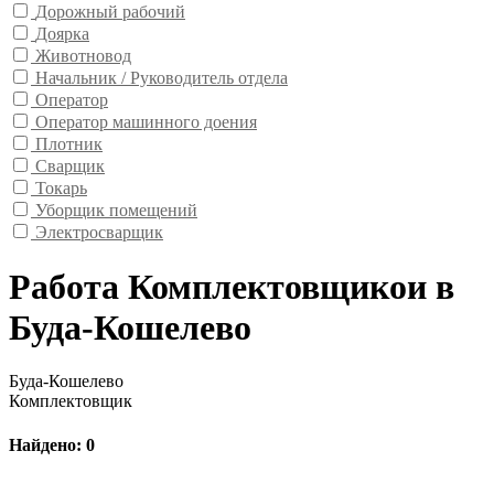
Дорожный рабочий
Доярка
Животновод
Начальник / Руководитель отдела
Оператор
Оператор машинного доения
Плотник
Сварщик
Токарь
Уборщик помещений
Электросварщик
Работа Комплектовщикои в
Буда-Кошелево
Буда-Кошелево
Комплектовщик
Найдено: 0