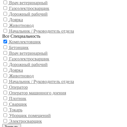
Врач ветеринарный
Газоэлектросварщик
Дорожный рабочий
Доярка
Животновод
Начальник / Руководитель отдела
Все Специальность
Комплектовщик
Бетонщик
Врач ветеринарный
Газоэлектросварщик
Дорожный рабочий
Доярка
Животновод
Начальник / Руководитель отдела
Оператор
Оператор машинного доения
Плотник
Сварщик
Токарь
Уборщик помещений
Электросварщик
Закрыть