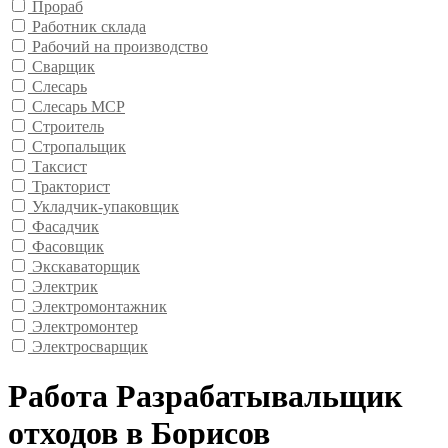
Прораб
Работник склада
Рабочий на производство
Сварщик
Слесарь
Слесарь МСР
Строитель
Стропальщик
Таксист
Тракторист
Укладчик-упаковщик
Фасадчик
Фасовщик
Экскаваторщик
Электрик
Электромонтажник
Электромонтер
Электросварщик
Работа Разрабатывальщик
отходов в Борисов