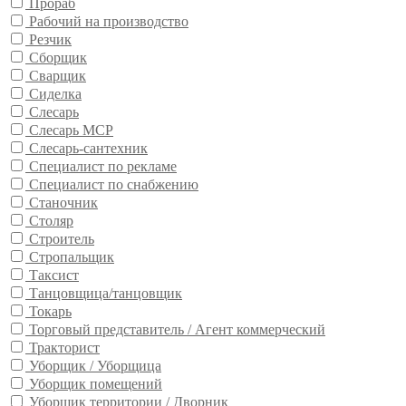
Прораб
Рабочий на производство
Резчик
Сборщик
Сварщик
Сиделка
Слесарь
Слесарь МСР
Слесарь-сантехник
Специалист по рекламе
Специалист по снабжению
Станочник
Столяр
Строитель
Стропальщик
Таксист
Танцовщица/танцовщик
Токарь
Торговый представитель / Агент коммерческий
Тракторист
Уборщик / Уборщица
Уборщик помещений
Уборщик территории / Дворник