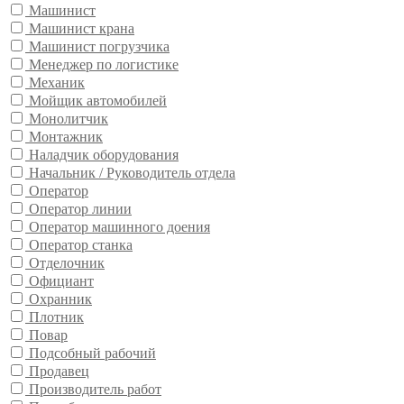
Машинист
Машинист крана
Машинист погрузчика
Менеджер по логистике
Механик
Мойщик автомобилей
Монолитчик
Монтажник
Наладчик оборудования
Начальник / Руководитель отдела
Оператор
Оператор линии
Оператор машинного доения
Оператор станка
Отделочник
Официант
Охранник
Плотник
Повар
Подсобный рабочий
Продавец
Производитель работ