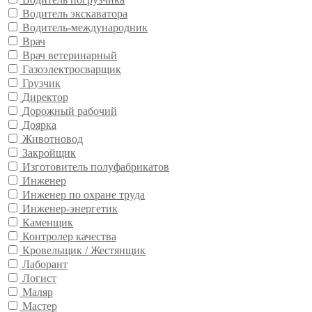
Водитель экскаватора
Водитель-международник
Врач
Врач ветеринарный
Газоэлектросварщик
Грузчик
Директор
Дорожный рабочий
Доярка
Животновод
Закройщик
Изготовитель полуфабрикатов
Инженер
Инженер по охране труда
Инженер-энергетик
Каменщик
Контролер качества
Кровельщик / Жестянщик
Лаборант
Логист
Маляр
Мастер