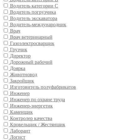
Водитель категории С
Водитель погрузчика
Водитель экскаватора
Водитель-международник
Врач
Врач ветеринарный
Газоэлектросварщик
Грузчик
Директор
Дорожный рабочий
Доярка
Животновод
Закройщик
Изготовитель полуфабрикатов
Инженер
Инженер по охране труда
Инженер-энергетик
Каменщик
Контролер качества
Кровельщик / Жестянщик
Лаборант
Логист