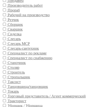
Продавец
Производитель работ
Прораб
Рабочий на производство
Резчик
Сборщик
Сварщик
Сиделка
Слесарь
Слесарь МСР
Слесарь-сантехник
Специалист по рекламе
Специалист по снабжению
Станочник
Столяр
Строитель
Стропальщик
Таксист
Танцовщица/танцовщик
Токарь
Торговый представитель / Агент коммерческий
Тракторист
Уборщик / Уборщица