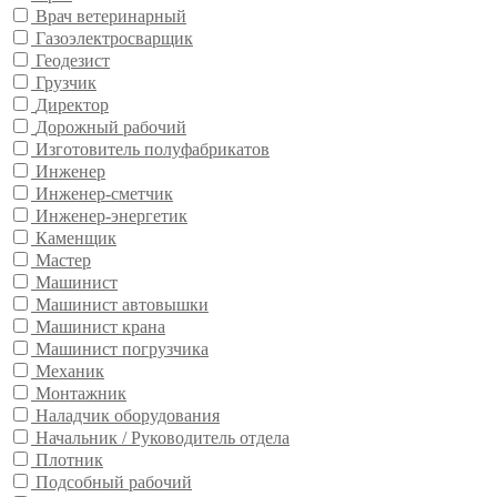
Врач ветеринарный
Газоэлектросварщик
Геодезист
Грузчик
Директор
Дорожный рабочий
Изготовитель полуфабрикатов
Инженер
Инженер-сметчик
Инженер-энергетик
Каменщик
Мастер
Машинист
Машинист автовышки
Машинист крана
Машинист погрузчика
Механик
Монтажник
Наладчик оборудования
Начальник / Руководитель отдела
Плотник
Подсобный рабочий