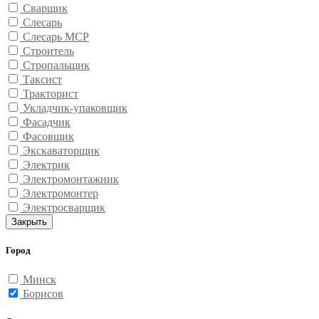
Сварщик
Слесарь
Слесарь МСР
Строитель
Стропальщик
Таксист
Тракторист
Укладчик-упаковщик
Фасадчик
Фасовщик
Экскаваторщик
Электрик
Электромонтажник
Электромонтер
Электросварщик
Закрыть
Город
Минск
Борисов