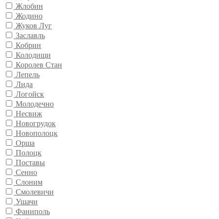
Жлобин
Жодино
Жуков Луг
Заславль
Кобрин
Колодищи
Королев Стан
Лепель
Лида
Логойск
Молодечно
Несвиж
Новогрудок
Новополоцк
Орша
Полоцк
Поставы
Сенно
Слоним
Смолевичи
Ушачи
Фаниполь