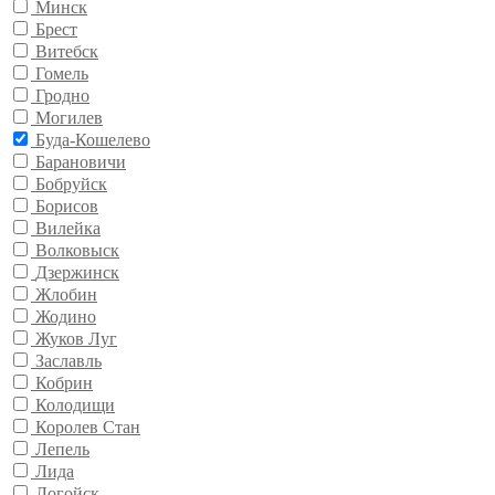
Минск
Брест
Витебск
Гомель
Гродно
Могилев
Буда-Кошелево
Барановичи
Бобруйск
Борисов
Вилейка
Волковыск
Дзержинск
Жлобин
Жодино
Жуков Луг
Заславль
Кобрин
Колодищи
Королев Стан
Лепель
Лида
Логойск