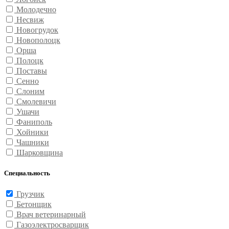
Молодечно
Несвиж
Новогрудок
Новополоцк
Орша
Полоцк
Поставы
Сенно
Слоним
Смолевичи
Ушачи
Фаниполь
Хойники
Чашники
Шарковщина
Специальность
Грузчик
Бетонщик
Врач ветеринарный
Газоэлектросварщик