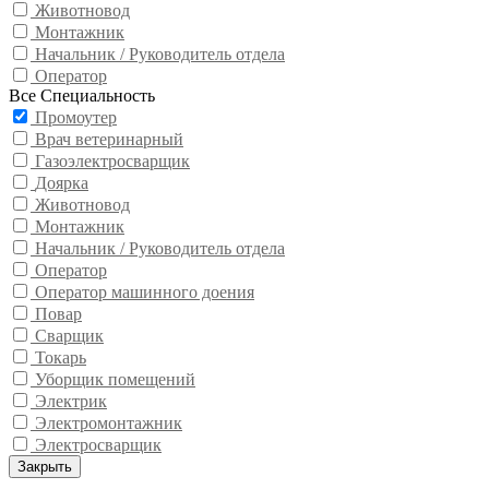
Животновод
Монтажник
Начальник / Руководитель отдела
Оператор
Все Специальность
Промоутер
Врач ветеринарный
Газоэлектросварщик
Доярка
Животновод
Монтажник
Начальник / Руководитель отдела
Оператор
Оператор машинного доения
Повар
Сварщик
Токарь
Уборщик помещений
Электрик
Электромонтажник
Электросварщик
Закрыть