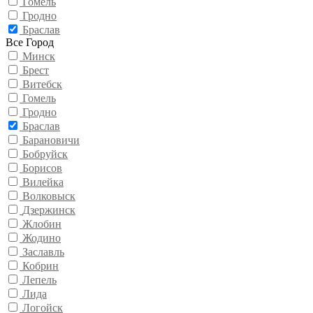
Гомель
Гродно
Браслав
Все Город
Минск
Брест
Витебск
Гомель
Гродно
Браслав
Барановичи
Бобруйск
Борисов
Вилейка
Волковыск
Дзержинск
Жлобин
Жодино
Заславль
Кобрин
Лепель
Лида
Логойск