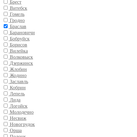
Брест
Витебск
Гомель
Гродно
Браслав
Барановичи
Бобруйск
Борисов
Вилейка
Волковыск
Дзержинск
Жлобин
Жодино
Заславль
Кобрин
Лепель
Лида
Логойск
Молодечно
Несвиж
Новогрудок
Орша
Полоцк