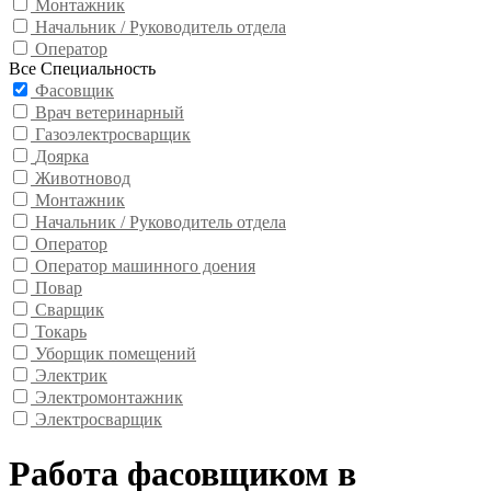
Монтажник
Начальник / Руководитель отдела
Оператор
Все Специальность
Фасовщик
Врач ветеринарный
Газоэлектросварщик
Доярка
Животновод
Монтажник
Начальник / Руководитель отдела
Оператор
Оператор машинного доения
Повар
Сварщик
Токарь
Уборщик помещений
Электрик
Электромонтажник
Электросварщик
Работа фасовщиком в