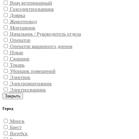
Врач ветеринарный
Газоэлектросварщик
Доярка
Животновод
Монтажник
Начальник / Руководитель отдела
Оператор
Оператор машинного доения
Повар
Сварщик
Токарь
Уборщик помещений
Электрик
Электромонтажник
Электросварщик
Закрыть
Город
Минск
Брест
Витебск