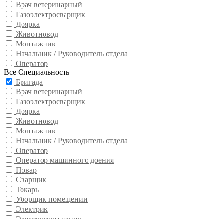
Врач ветеринарный
Газоэлектросварщик
Доярка
Животновод
Монтажник
Начальник / Руководитель отдела
Оператор
Все Специальность
Бригада
Врач ветеринарный
Газоэлектросварщик
Доярка
Животновод
Монтажник
Начальник / Руководитель отдела
Оператор
Оператор машинного доения
Повар
Сварщик
Токарь
Уборщик помещений
Электрик
Электромонтажник