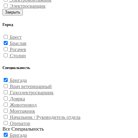
Электросварщик
Закрыть
Город
Брест
Браслав
Рогачев
Столин
Специальность
Бригада
Врач ветеринарный
Газоэлектросварщик
Доярка
Животновод
Монтажник
Начальник / Руководитель отдела
Оператор
Все Специальность
Бригада