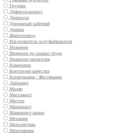
Грузчик
Дефектоскопист
Директор
Дорожный рабочий
Доярка
Животновод
Изготовитель полуфабрикатов
Инженер
Инженер по охране труда
Инженер-энергетик
Каменщик
Контролер качества
Кровельщик / Жестянщик
Лаборант
Маляр
Массажист
Мастер
Машинист
Машинист крана
Механик
Монолитчик
Монтажник