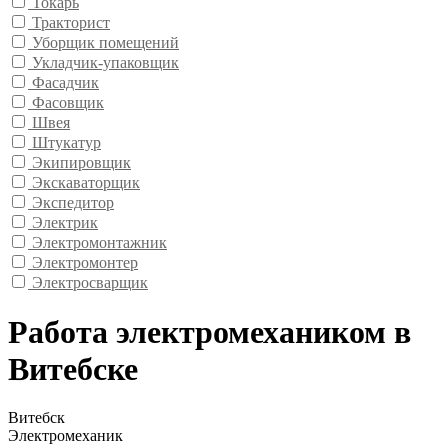
Токарь
Тракторист
Уборщик помещений
Укладчик-упаковщик
Фасадчик
Фасовщик
Швея
Штукатур
Экипировщик
Экскаваторщик
Экспедитор
Электрик
Электромонтажник
Электромонтер
Электросварщик
Работа электромехаником в
Витебске
Витебск
Электромеханик