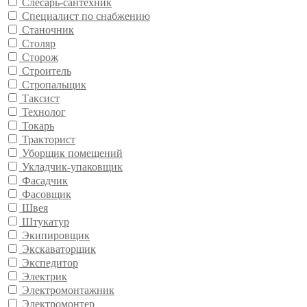
Слесарь-сантехник
Специалист по снабжению
Станочник
Столяр
Сторож
Строитель
Стропальщик
Таксист
Технолог
Токарь
Тракторист
Уборщик помещений
Укладчик-упаковщик
Фасадчик
Фасовщик
Швея
Штукатур
Экипировщик
Экскаваторщик
Экспедитор
Электрик
Электромонтажник
Электромонтер