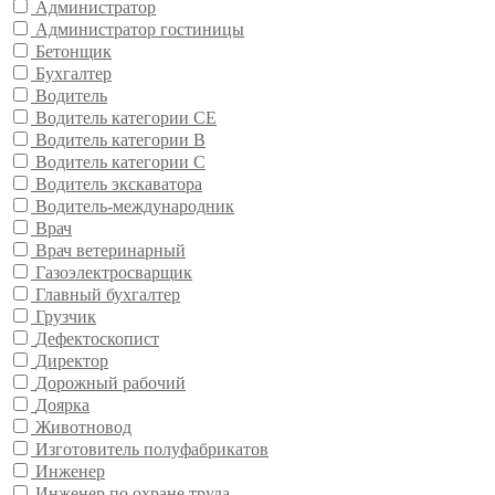
Администратор
Администратор гостиницы
Бетонщик
Бухгалтер
Водитель
Водитель категории CE
Водитель категории В
Водитель категории С
Водитель экскаватора
Водитель-международник
Врач
Врач ветеринарный
Газоэлектросварщик
Главный бухгалтер
Грузчик
Дефектоскопист
Директор
Дорожный рабочий
Доярка
Животновод
Изготовитель полуфабрикатов
Инженер
Инженер по охране труда