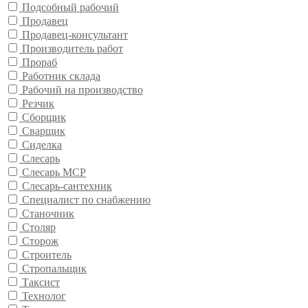
Подсобный рабочий
Продавец
Продавец-консультант
Производитель работ
Прораб
Работник склада
Рабочий на производство
Резчик
Сборщик
Сварщик
Сиделка
Слесарь
Слесарь МСР
Слесарь-сантехник
Специалист по снабжению
Станочник
Столяр
Сторож
Строитель
Стропальщик
Таксист
Технолог