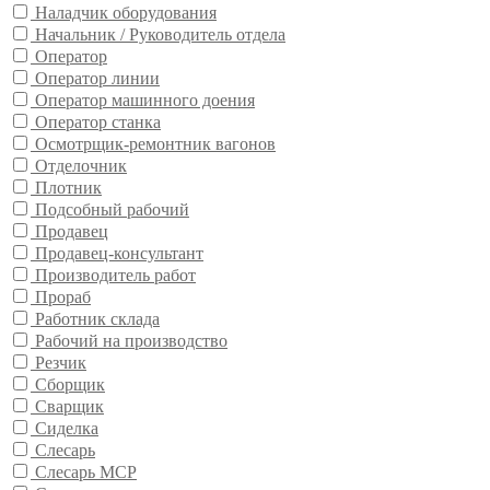
Наладчик оборудования
Начальник / Руководитель отдела
Оператор
Оператор линии
Оператор машинного доения
Оператор станка
Осмотрщик-ремонтник вагонов
Отделочник
Плотник
Подсобный рабочий
Продавец
Продавец-консультант
Производитель работ
Прораб
Работник склада
Рабочий на производство
Резчик
Сборщик
Сварщик
Сиделка
Слесарь
Слесарь МСР