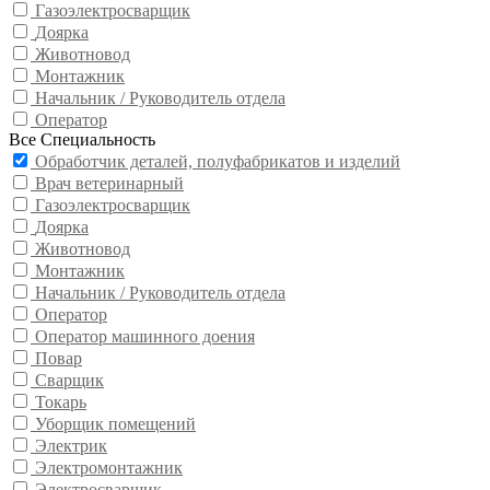
Газоэлектросварщик
Доярка
Животновод
Монтажник
Начальник / Руководитель отдела
Оператор
Все Специальность
Обработчик деталей, полуфабрикатов и изделий
Врач ветеринарный
Газоэлектросварщик
Доярка
Животновод
Монтажник
Начальник / Руководитель отдела
Оператор
Оператор машинного доения
Повар
Сварщик
Токарь
Уборщик помещений
Электрик
Электромонтажник
Электросварщик