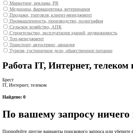
Маркетинг, реклама, PR
Медицина, фармацевтика, ветеринария
Продажи, торговля, клиент-менеджмент
Промышленность, производство, полиграфия
Сельское хозяйство, АПК
Строительство, эксплуатация зданий, недвижимость
Топ-менеджмент
Транспорт, автосервис, авиация
Туризм, гостиничное дело, общественное питание
Работа IT, Интернет, телеком 
Брест
IT, Интернет, телеком
Найдено: 0
По вашему запросу ничего 
Попробуйте другие варианты поискового запроса или уберите 