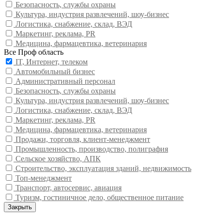
Безопасность, службы охраны
Культура, индустрия развлечений, шоу-бизнес
Логистика, снабжение, склад, ВЭД
Маркетинг, реклама, PR
Медицина, фармацевтика, ветеринария
Все Проф область
IT, Интернет, телеком
Автомобильный бизнес
Административный персонал
Безопасность, службы охраны
Культура, индустрия развлечений, шоу-бизнес
Логистика, снабжение, склад, ВЭД
Маркетинг, реклама, PR
Медицина, фармацевтика, ветеринария
Продажи, торговля, клиент-менеджмент
Промышленность, производство, полиграфия
Сельское хозяйство, АПК
Строительство, эксплуатация зданий, недвижимость
Топ-менеджмент
Транспорт, автосервис, авиация
Туризм, гостиничное дело, общественное питание
Закрыть