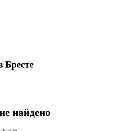
в Бресте
не найдено
фильтры: