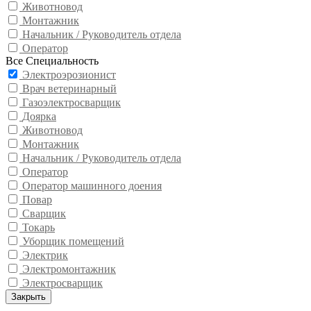
Животновод
Монтажник
Начальник / Руководитель отдела
Оператор
Все Специальность
Электроэрозионист
Врач ветеринарный
Газоэлектросварщик
Доярка
Животновод
Монтажник
Начальник / Руководитель отдела
Оператор
Оператор машинного доения
Повар
Сварщик
Токарь
Уборщик помещений
Электрик
Электромонтажник
Электросварщик
Закрыть