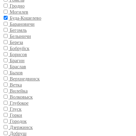
Гродно
Могилев
Буда-Кошелево
Барановичи
Бегомль
Белыничи
Береза
Бобруйск
Борисов
Брагин
Браслав
Быхов
Верхнедвинск
Ветка
Вилейка
Волковыск
Глубокое
Глуск
Горки
Городок
Дзержинск
Добруш