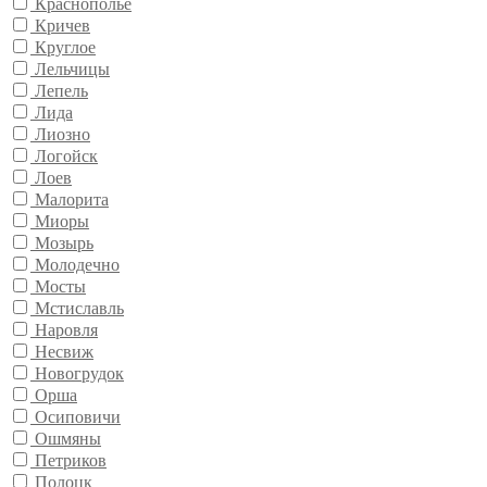
Краснополье
Кричев
Круглое
Лельчицы
Лепель
Лида
Лиозно
Логойск
Лоев
Малорита
Миоры
Мозырь
Молодечно
Мосты
Мстиславль
Наровля
Несвиж
Новогрудок
Орша
Осиповичи
Ошмяны
Петриков
Полоцк