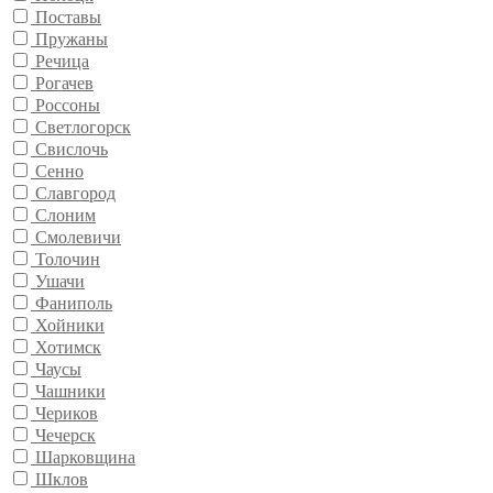
Поставы
Пружаны
Речица
Рогачев
Россоны
Светлогорск
Свислочь
Сенно
Славгород
Слоним
Смолевичи
Толочин
Ушачи
Фаниполь
Хойники
Хотимск
Чаусы
Чашники
Чериков
Чечерск
Шарковщина
Шклов