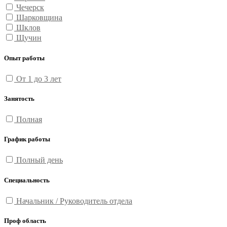
Чечерск
Шарковщина
Шклов
Щучин
Опыт работы
От 1 до 3 лет
Занятость
Полная
График работы
Полный день
Специальность
Начальник / Руководитель отдела
Проф область