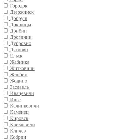
Городок
Дзержинск
Добруш
Докшицы
Дрибин
Дрогичин
Дубровно
Дятлово
Ельск
Жабинка
Житковичи
Жлобин
Жодино
Заславль
Ивацевичи
Ивье
Калинковичи
Каменец
Кировск
Климовичи
Кличев
Кобрин