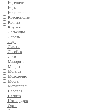
Кореличи
Корма
Костюковичи
Краснополье
Кричев
Круглое
Лельчицы
Лепель
Лида
Лиозно
Логойск
Лоев
Малорита
Миоры
Мозырь
Молодечно
Мосты
Мстиславль
Наровля
Несвиж
Новогрудок
Орша