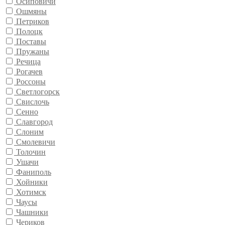
Осиповичи
Ошмяны
Петриков
Полоцк
Поставы
Пружаны
Речица
Рогачев
Россоны
Светлогорск
Свислочь
Сенно
Славгород
Слоним
Смолевичи
Толочин
Ушачи
Фаниполь
Хойники
Хотимск
Чаусы
Чашники
Чериков