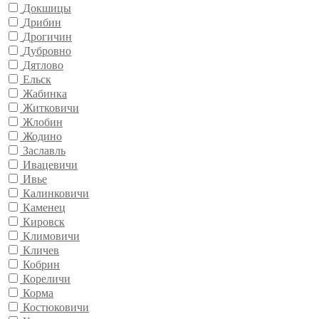
Докшицы
Дрибин
Дрогичин
Дубровно
Дятлово
Ельск
Жабинка
Житковичи
Жлобин
Жодино
Заславль
Ивацевичи
Ивье
Калинковичи
Каменец
Кировск
Климовичи
Кличев
Кобрин
Кореличи
Корма
Костюковичи