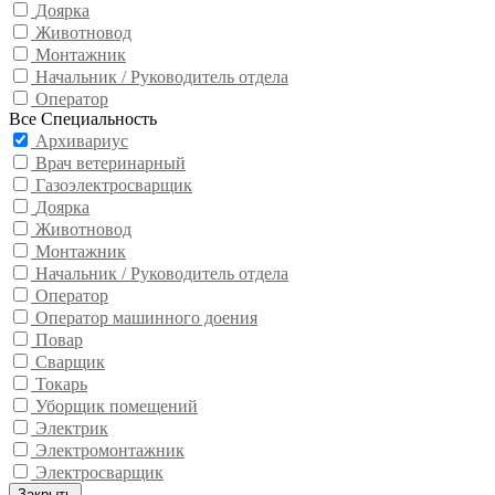
Доярка
Животновод
Монтажник
Начальник / Руководитель отдела
Оператор
Все Специальность
Архивариус
Врач ветеринарный
Газоэлектросварщик
Доярка
Животновод
Монтажник
Начальник / Руководитель отдела
Оператор
Оператор машинного доения
Повар
Сварщик
Токарь
Уборщик помещений
Электрик
Электромонтажник
Электросварщик
Закрыть