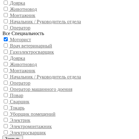
Доярка
Животновод
Монтажник
Начальник / Руководитель отдела
Оператор
Все Специальность
Моторист
Врач ветеринарный
Газоэлектросварщик
Доярка
Животновод
Монтажник
Начальник / Руководитель отдела
Оператор
Оператор машинного доения
Повар
Сварщик
Токарь
Уборщик помещений
Электрик
Электромонтажник
Электросварщик
Закрыть