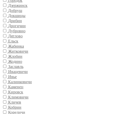
Городок
Дзержинск
Добруш
Докшицы
Дрибин
Дрогичин
Дубровно
Дятлово
Ельск
Жабинка
Житковичи
Жлобин
Жодино
Заславль
Ивацевичи
Ивье
Калинковичи
Каменец
Кировск
Климовичи
Кличев
Кобрин
Кореличи