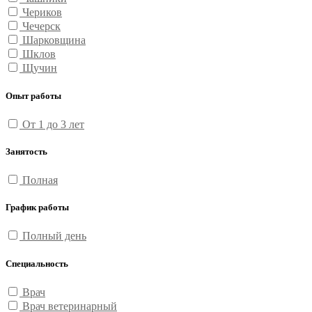
Чериков
Чечерск
Шарковщина
Шклов
Щучин
Опыт работы
От 1 до 3 лет
Занятость
Полная
График работы
Полный день
Специальность
Врач
Врач ветеринарный