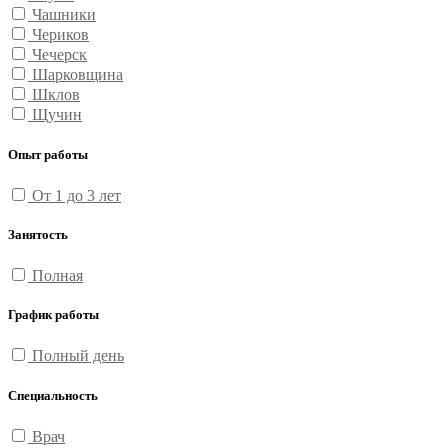
Чашники
Чериков
Чечерск
Шарковщина
Шклов
Щучин
Опыт работы
От 1 до 3 лет
Занятость
Полная
График работы
Полный день
Специальность
Врач