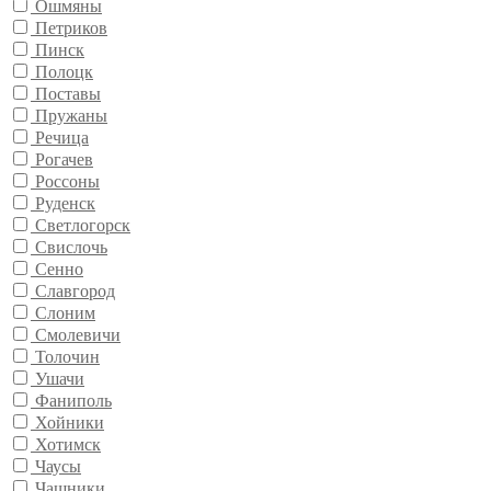
Ошмяны
Петриков
Пинск
Полоцк
Поставы
Пружаны
Речица
Рогачев
Россоны
Руденск
Светлогорск
Свислочь
Сенно
Славгород
Слоним
Смолевичи
Толочин
Ушачи
Фаниполь
Хойники
Хотимск
Чаусы
Чашники