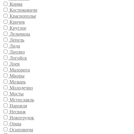
Корма
Костюковичи
Краснополье
Кричев
Круглое
Лельчицы
Лепель
Лида
Лиозно
Логойск
Лоев
Малорита
Миоры
Мозырь
Молодечно
Мосты
Мстиславль
Наровля
Несвиж
Новогрудок
Орша
Осиповичи