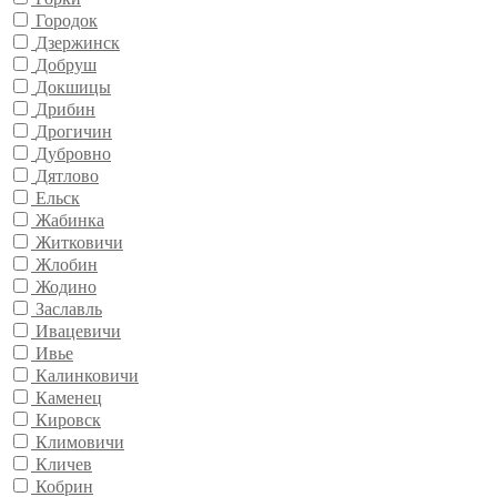
Городок
Дзержинск
Добруш
Докшицы
Дрибин
Дрогичин
Дубровно
Дятлово
Ельск
Жабинка
Житковичи
Жлобин
Жодино
Заславль
Ивацевичи
Ивье
Калинковичи
Каменец
Кировск
Климовичи
Кличев
Кобрин