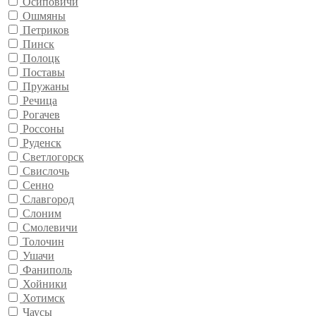
Осиповичи
Ошмяны
Петриков
Пинск
Полоцк
Поставы
Пружаны
Речица
Рогачев
Россоны
Руденск
Светлогорск
Свислочь
Сенно
Славгород
Слоним
Смолевичи
Толочин
Ушачи
Фаниполь
Хойники
Хотимск
Чаусы