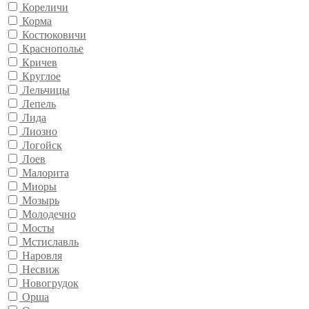
Кореличи
Корма
Костюковичи
Краснополье
Кричев
Круглое
Лельчицы
Лепель
Лида
Лиозно
Логойск
Лоев
Малорита
Миоры
Мозырь
Молодечно
Мосты
Мстиславль
Наровля
Несвиж
Новогрудок
Орша