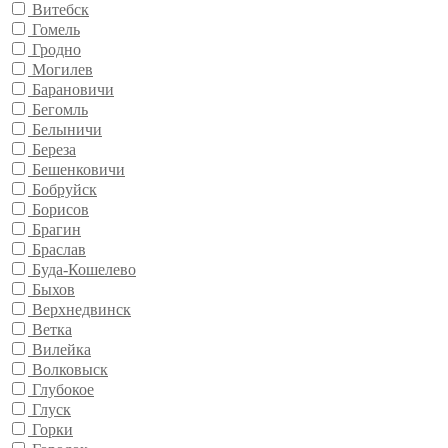
Витебск
Гомель
Гродно
Могилев
Барановичи
Бегомль
Белыничи
Береза
Бешенковичи
Бобруйск
Борисов
Брагин
Браслав
Буда-Кошелево
Быхов
Верхнедвинск
Ветка
Вилейка
Волковыск
Глубокое
Глуск
Горки