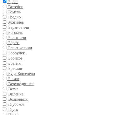
Брест
Витебск
Гомель
Гродно
Могилев
Барановичи
Бегомль
Белыничи
Береза
Бешенковичи
Бобруйск
Борисов
Брагин
Браслав
Буда-Кошелево
Быхов
Верхнедвинск
Ветка
Вилейка
Волковыск
Глубокое
Глуск
Горки