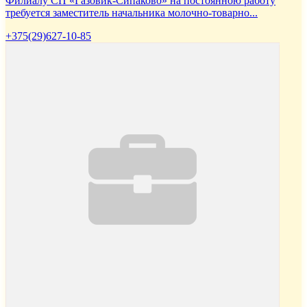
Филиалу СП «Газовик-Сипаково» на постоянною работу
требуется заместитель начальника молочно-товарно...
+375(29)627-10-85