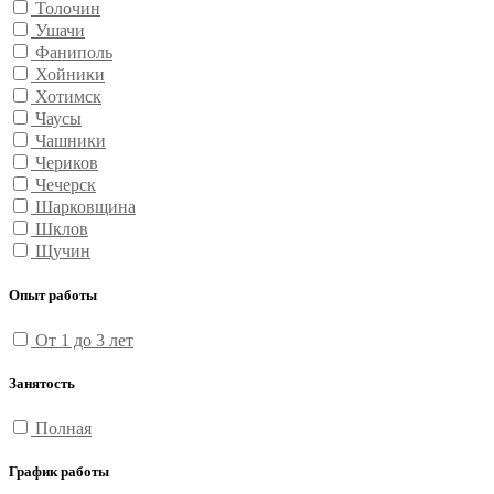
Толочин
Ушачи
Фаниполь
Хойники
Хотимск
Чаусы
Чашники
Чериков
Чечерск
Шарковщина
Шклов
Щучин
Опыт работы
От 1 до 3 лет
Занятость
Полная
График работы