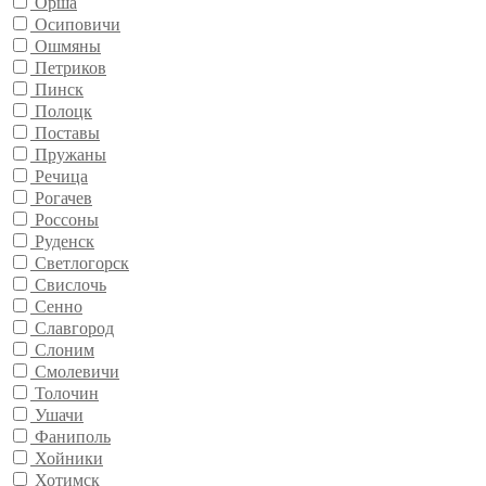
Орша
Осиповичи
Ошмяны
Петриков
Пинск
Полоцк
Поставы
Пружаны
Речица
Рогачев
Россоны
Руденск
Светлогорск
Свислочь
Сенно
Славгород
Слоним
Смолевичи
Толочин
Ушачи
Фаниполь
Хойники
Хотимск