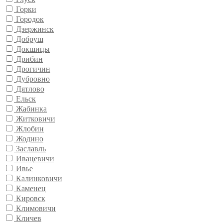
Горки
Городок
Дзержинск
Добруш
Докшицы
Дрибин
Дрогичин
Дубровно
Дятлово
Ельск
Жабинка
Житковичи
Жлобин
Жодино
Заславль
Ивацевичи
Ивье
Калинковичи
Каменец
Кировск
Климовичи
Кличев