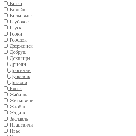
Ветка
Вилейка
Волковыск
Глубокое
Глуск
Горки
Городок
Дзержинск
Добруш
Докшицы
Дрибин
Дрогичин
Дубровно
Дятлово
Ельск
Жабинка
Житковичи
Жлобин
Жодино
Заславль
Ивацевичи
Ивье