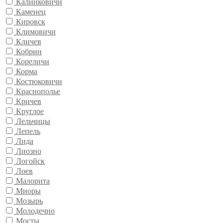
Калинковичи
Каменец
Кировск
Климовичи
Кличев
Кобрин
Кореличи
Корма
Костюковичи
Краснополье
Кричев
Круглое
Лельчицы
Лепель
Лида
Лиозно
Логойск
Лоев
Малорита
Миоры
Мозырь
Молодечно
Мосты