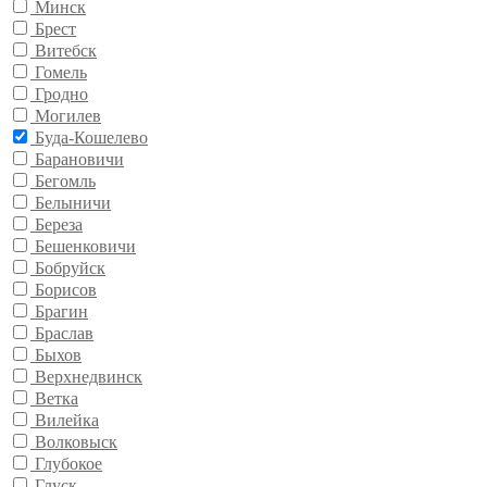
Минск
Брест
Витебск
Гомель
Гродно
Могилев
Буда-Кошелево
Барановичи
Бегомль
Белыничи
Береза
Бешенковичи
Бобруйск
Борисов
Брагин
Браслав
Быхов
Верхнедвинск
Ветка
Вилейка
Волковыск
Глубокое
Глуск