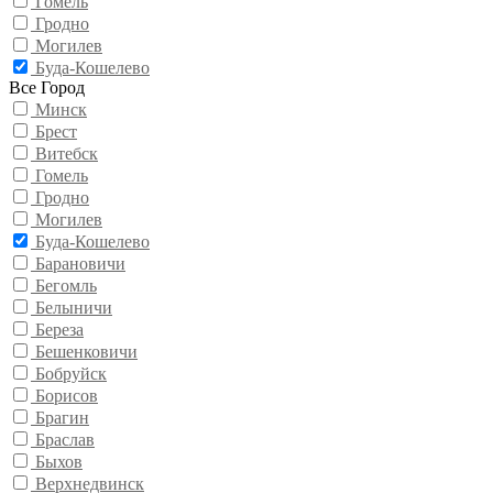
Гомель
Гродно
Могилев
Буда-Кошелево
Все Город
Минск
Брест
Витебск
Гомель
Гродно
Могилев
Буда-Кошелево
Барановичи
Бегомль
Белыничи
Береза
Бешенковичи
Бобруйск
Борисов
Брагин
Браслав
Быхов
Верхнедвинск