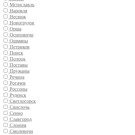
Мстиславль
Наровля
Несвиж
Новогрудок
Орша
Осиповичи
Ошмяны
Петриков
Пинск
Полоцк
Поставы
Пружаны
Речица
Рогачев
Россоны
Руденск
Светлогорск
Свислочь
Сенно
Славгород
Слоним
Смолевичи