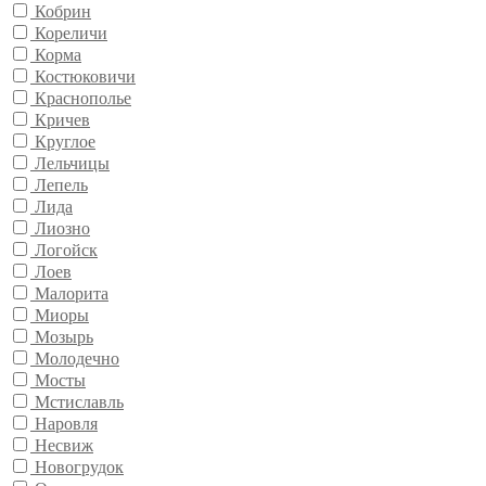
Кобрин
Кореличи
Корма
Костюковичи
Краснополье
Кричев
Круглое
Лельчицы
Лепель
Лида
Лиозно
Логойск
Лоев
Малорита
Миоры
Мозырь
Молодечно
Мосты
Мстиславль
Наровля
Несвиж
Новогрудок