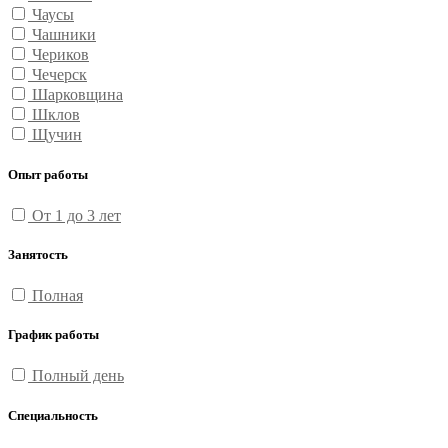
Чаусы
Чашники
Чериков
Чечерск
Шарковщина
Шклов
Щучин
Опыт работы
От 1 до 3 лет
Занятость
Полная
График работы
Полный день
Специальность