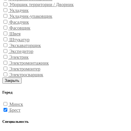
Уборщик территории / Дворник
Укладчик
Укладчик-упаковщик
Фасадчик
Фасовщик
Швея
Штукатур
Экскаваторщик
Экспедитор
Электрик
Электромонтажник
Электромонтер
Электросварщик
Закрыть
Город
Минск
Брест
Специальность