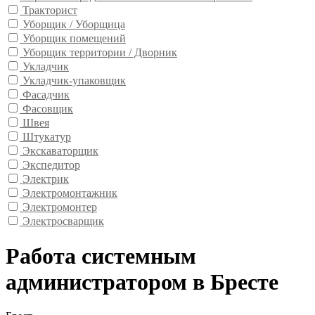
Тракторист
Уборщик / Уборщица
Уборщик помещений
Уборщик территории / Дворник
Укладчик
Укладчик-упаковщик
Фасадчик
Фасовщик
Швея
Штукатур
Экскаваторщик
Экспедитор
Электрик
Электромонтажник
Электромонтер
Электросварщик
Работа системным
администратором в Бресте