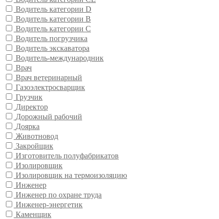
Водитель категории D
Водитель категории В
Водитель категории С
Водитель погрузчика
Водитель экскаватора
Водитель-международник
Врач
Врач ветеринарный
Газоэлектросварщик
Грузчик
Директор
Дорожный рабочий
Доярка
Животновод
Закройщик
Изготовитель полуфабрикатов
Изолировщик
Изолировщик на термоизоляцию
Инженер
Инженер по охране труда
Инженер-энергетик
Каменщик