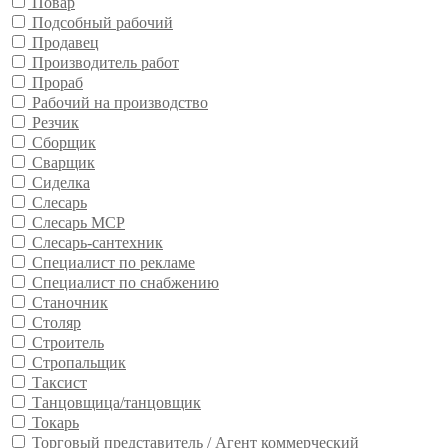
Повар
Подсобный рабочий
Продавец
Производитель работ
Прораб
Рабочий на производство
Резчик
Сборщик
Сварщик
Сиделка
Слесарь
Слесарь МСР
Слесарь-сантехник
Специалист по рекламе
Специалист по снабжению
Станочник
Столяр
Строитель
Стропальщик
Таксист
Танцовщица/танцовщик
Токарь
Торговый представитель / Агент коммерческий