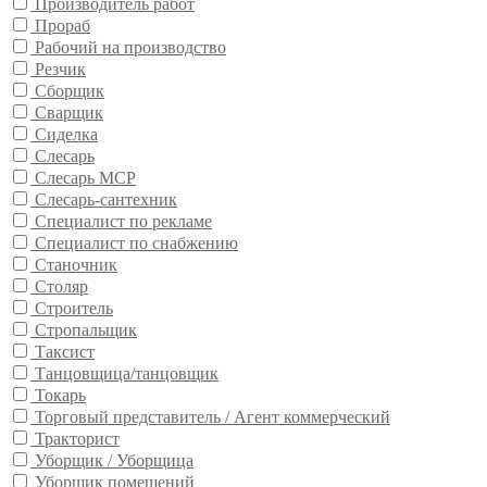
Производитель работ
Прораб
Рабочий на производство
Резчик
Сборщик
Сварщик
Сиделка
Слесарь
Слесарь МСР
Слесарь-сантехник
Специалист по рекламе
Специалист по снабжению
Станочник
Столяр
Строитель
Стропальщик
Таксист
Танцовщица/танцовщик
Токарь
Торговый представитель / Агент коммерческий
Тракторист
Уборщик / Уборщица
Уборщик помещений