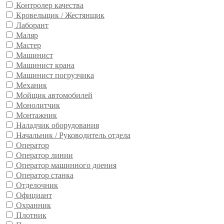
Контролер качества
Кровельщик / Жестянщик
Лаборант
Маляр
Мастер
Машинист
Машинист крана
Машинист погрузчика
Механик
Мойщик автомобилей
Монолитчик
Монтажник
Наладчик оборудования
Начальник / Руководитель отдела
Оператор
Оператор линии
Оператор машинного доения
Оператор станка
Отделочник
Официант
Охранник
Плотник