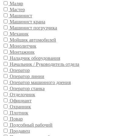
Маляр
Мастер
Машинист
Машинист крана
Машинист погрузчика
Механик
Мойщик автомобилей
Монолитчик
Монтажник
Наладчик оборудования
Начальник / Руководитель отдела
Оператор
Оператор линии
Оператор машинного доения
Оператор станка
Отделочник
Официант
Охранник
Плотник
Повар
Подсобный рабочий
Продавец