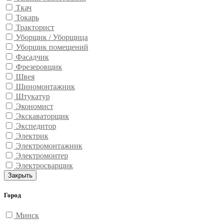
Ткач
Токарь
Тракторист
Уборщик / Уборщица
Уборщик помещений
Фасадчик
Фрезеровщик
Швея
Шиномонтажник
Штукатур
Экономист
Экскаваторщик
Экспедитор
Электрик
Электромонтажник
Электромонтер
Электросварщик
Закрыть
Город
Минск