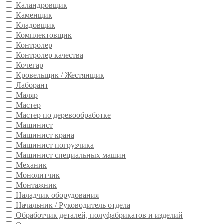
Каландровщик
Каменщик
Кладовщик
Комплектовщик
Контролер
Контролер качества
Кочегар
Кровельщик / Жестянщик
Лаборант
Маляр
Мастер
Мастер по деревообработке
Машинист
Машинист крана
Машинист погрузчика
Машинист специальных машин
Механик
Монолитчик
Монтажник
Наладчик оборудования
Начальник / Руководитель отдела
Обработчик деталей, полуфабрикатов и изделий