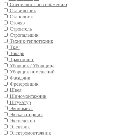
Специалист по снабжению
Ставильщик
Станочник
Столяр
Строитель
Стропальщик
Техник-теплотехник
Ткач
Токарь
Тракторист
Уборщик / Уборщица
Уборщик помещений
Фасадчик
Фрезеровщик
Швея
Шиномонтажник
Штукатур
Экономист
Экскаваторщик
Экспедитор
Электрик
Электромонтажник