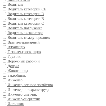
Водитель
Водитель категории CE
Водитель категории D
Водитель категории В
Водитель категории С
Водитель погрузчика
Водитель экскаватора
Водитель-международник
Врач ветеринарный
Вязальщик
Газоэлектросварщик
Грузчик
Дорожный рабочий
Доярка
Животновод
Закройщик
Инженер
Инженер лесного хозяйства
Инженер по охране труда
Инженер-сметчик
Инженер-энергетик
Истопник