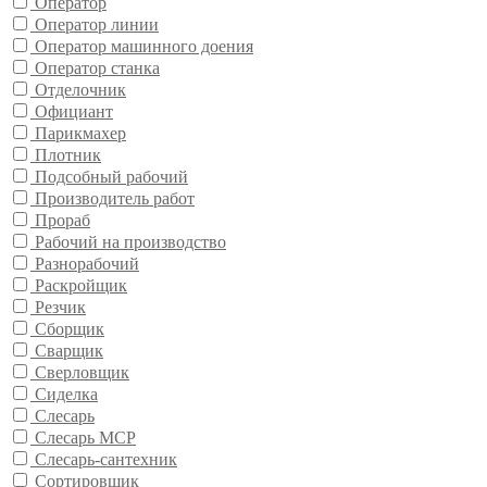
Оператор
Оператор линии
Оператор машинного доения
Оператор станка
Отделочник
Официант
Парикмахер
Плотник
Подсобный рабочий
Производитель работ
Прораб
Рабочий на производство
Разнорабочий
Раскройщик
Резчик
Сборщик
Сварщик
Сверловщик
Сиделка
Слесарь
Слесарь МСР
Слесарь-сантехник
Сортировщик