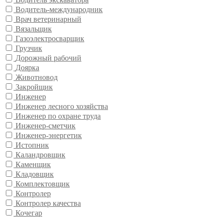
Водитель-международник
Врач ветеринарный
Вязальщик
Газоэлектросварщик
Грузчик
Дорожный рабочий
Доярка
Животновод
Закройщик
Инженер
Инженер лесного хозяйства
Инженер по охране труда
Инженер-сметчик
Инженер-энергетик
Истопник
Каландровщик
Каменщик
Кладовщик
Комплектовщик
Контролер
Контролер качества
Кочегар