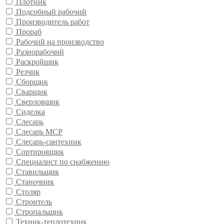
Плотник
Подсобный рабочий
Производитель работ
Прораб
Рабочий на производство
Разнорабочий
Раскройщик
Резчик
Сборщик
Сварщик
Сверловщик
Сиделка
Слесарь
Слесарь МСР
Слесарь-сантехник
Сортировщик
Специалист по снабжению
Ставильщик
Станочник
Столяр
Строитель
Стропальщик
Техник-теплотехник