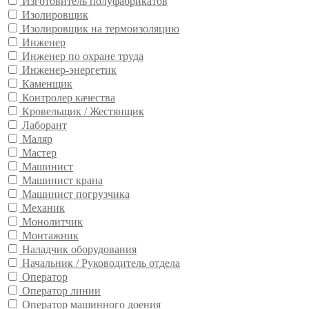
Изготовитель полуфабрикатов
Изолировщик
Изолировщик на термоизоляцию
Инженер
Инженер по охране труда
Инженер-энергетик
Каменщик
Контролер качества
Кровельщик / Жестянщик
Лаборант
Маляр
Мастер
Машинист
Машинист крана
Машинист погрузчика
Механик
Монолитчик
Монтажник
Наладчик оборудования
Начальник / Руководитель отдела
Оператор
Оператор линии
Оператор машинного доения