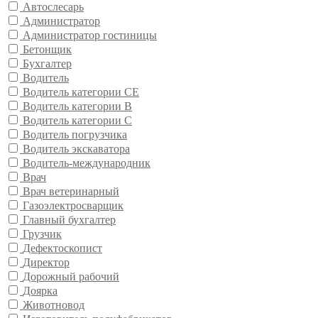
Автослесарь
Администратор
Администратор гостиницы
Бетонщик
Бухгалтер
Водитель
Водитель категории CE
Водитель категории В
Водитель категории С
Водитель погрузчика
Водитель экскаватора
Водитель-международник
Врач
Врач ветеринарный
Газоэлектросварщик
Главный бухгалтер
Грузчик
Дефектоскопист
Директор
Дорожный рабочий
Доярка
Животновод