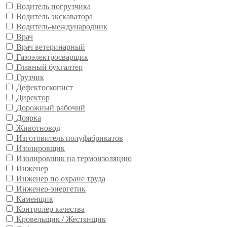
Водитель погрузчика
Водитель экскаватора
Водитель-международник
Врач
Врач ветеринарный
Газоэлектросварщик
Главный бухгалтер
Грузчик
Дефектоскопист
Директор
Дорожный рабочий
Доярка
Животновод
Изготовитель полуфабрикатов
Изолировщик
Изолировщик на термоизоляцию
Инженер
Инженер по охране труда
Инженер-энергетик
Каменщик
Контролер качества
Кровельщик / Жестянщик