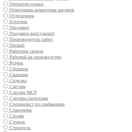
Оператор станка
Осмотрщик-ремонтник вагонов
Отделочник
Плотник
Продавец
Продавец-консультант
Производитель работ
Прораб
Работник склада
Рабочий на производство
Резчик
Сборщик
Сварщик
Сиделка
Слесарь
Слесарь МСР
Слесарь-сантехник
Специалист по снабжению
Станочник
Столяр
Сторож
Строитель