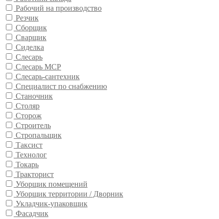
Рабочий на производство
Резчик
Сборщик
Сварщик
Сиделка
Слесарь
Слесарь МСР
Слесарь-сантехник
Специалист по снабжению
Станочник
Столяр
Сторож
Строитель
Стропальщик
Таксист
Технолог
Токарь
Тракторист
Уборщик помещений
Уборщик территории / Дворник
Укладчик-упаковщик
Фасадчик