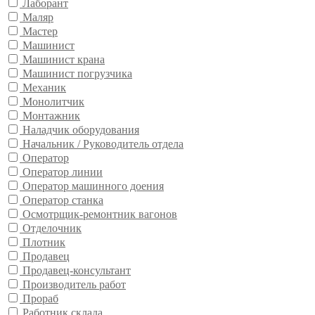
Лаборант
Маляр
Мастер
Машинист
Машинист крана
Машинист погрузчика
Механик
Монолитчик
Монтажник
Наладчик оборудования
Начальник / Руководитель отдела
Оператор
Оператор линии
Оператор машинного доения
Оператор станка
Осмотрщик-ремонтник вагонов
Отделочник
Плотник
Продавец
Продавец-консультант
Производитель работ
Прораб
Работник склада