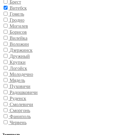
Брест
Витебск
Гомель
Гродно
Могилев
Борисов
Вилейка
Воложин
Дзержинск
Дружный
Крупки
Логойск
Молодечно
Мядель
Пуховичи
Радошковичи
Руденск
Смолевичи
Сморгонь
Фаниполь
Червень
Занятость